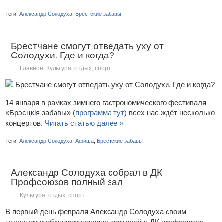
Теги:
Александр Солодуха
,
Брестские забавы
Брестчане смогут отведать уху от
Солодухи. Где и когда?
Главное
,
Культура, отдых, спорт
14 января в рамках зимнего гастрономического фестиваля
«Брэсцкія забавы» (
программа тут
) всех нас ждёт несколько
концертов.
Читать статью далее »
Теги:
Александр Солодуха
,
Афиша
,
Брестские забавы
Александр Солодуха собрал в ДК
Профсоюзов полный зал
Культура, отдых, спорт
В первый день февраля Александр Солодуха своим
талантом и обаянием покорил зрителей в ДК профсоюзов.