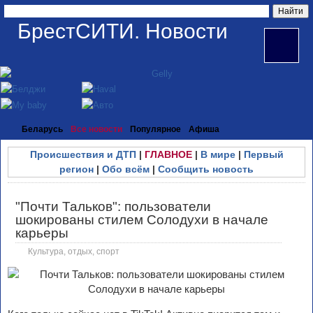
БрестСИТИ. Новости
Беларусь
Все новости
Популярное
Афиша
Происшествия и ДТП
|
ГЛАВНОЕ
|
В мире
|
Первый
регион
|
Обо всём
|
Сообщить новость
"Почти Тальков": пользователи
шокированы стилем Солодухи в начале
карьеры
Культура, отдых, спорт