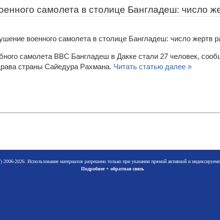
оенного самолета в столице Бангладеш: число же
ного самолета ВВС Бангладеш в Дакке стали 27 человек, соо
драва страны Сайедура Рахмана.
Читать статью далее »
 2006-2026. Использование материалов разрешено только при указании прямой активной и индексируе
Подробнее + обратная связь