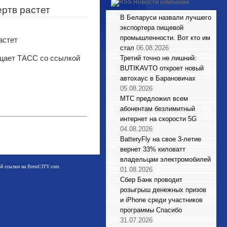
Новости компаний
ртв растет
В Беларуси назвали лучшего
экспортера пищевой
промышленности. Вот кто им
стал
06.08.2026
бщает ТАСС со ссылкой
Третий точно не лишний:
BUTIKAVTO откроет новый
автохаус в Барановичах
05.08.2026
МТС предложил всем
абонентам безлимитный
интернет на скорости 5G
04.08.2026
BatteryFly на свое 3-летие
вернет 33% киловатт
владельцам электромобилей
мой ссылки на BrestCITY.com
01.08.2026
Сбер Банк проводит
розыгрыш денежных призов
и iPhone среди участников
программы Спасибо
31.07.2026