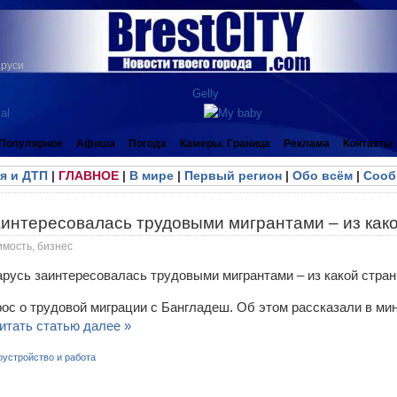
аруси
Популярное
Афиша
Погода
Камеры. Граница
Реклама
Контакты
я и ДТП
|
ГЛАВНОЕ
|
В мире
|
Первый регион
|
Обо всём
|
Сооб
аинтересовалась трудовыми мигрантами – из как
имость, бизнес
ос о трудовой миграции с Бангладеш. Об этом рассказали в ми
итать статью далее »
оустройство и работа