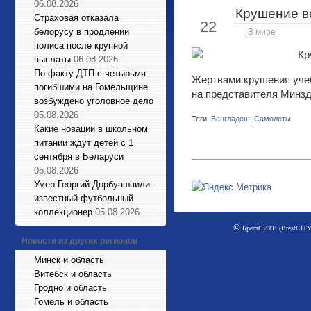
06.08.2026
Крушение в
Июл
Страховая отказала
22
белорусу в продлении
В мире
полиса после крупной
выплаты
06.08.2026
По факту ДТП с четырьмя
Жертвами крушения учеб
погибшими на Гомельщине
на представителя Минз
возбуждено уголовное дело
05.08.2026
Теги:
Бангладеш
,
Самолеты
Какие новации в школьном
питании ждут детей с 1
сентября в Беларуси
05.08.2026
Умер Георгий Дорбуашвили -
известный футбольный
коллекционер
05.08.2026
©
БрестСИТИ (BrestCITY)
Новости из других регионов
Минск и область
Витебск и область
Гродно и область
Гомель и область