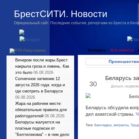
БрестСИТИ. Новости
Официальный сайт. Последние события, репортажи из Бреста и Бел
Беларусь
Все новости
Популярное
Вечером после жары Брест
Происшестви
накрыла гроза и ливень. Как
это было
06.08.2026
Беларусь з
Апр
Солнечное затмение 12
30
августа 2026 года: когда и
Деньги, недвиж
где смотреть в Беларуси
06.08.2026
Жара на рабочем месте:
Беларусь обсудила вопр
обязательные правила для
дел азиатской страны.
Ч
работодателей
06.08.2026
Белорусы жалуются на
Теги:
Бангладеш
,
мигранты
,
Труд
платные подписки от
"Белтелекома" – в чем дело