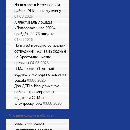
На пожаре в Березовском
районе АПИ спас мужчину
04.08.2026
X Фестиваль лошади
«Полесская нива 2026»
пройдёт 22–23 августа
04.08.2026
Почти 50 мотоциклов изъяли
сотрудники ГАИ за выходные
на Брестчине - какие
причины
04.08.2026
В Малорите 71-летний
водитель мопеда не заметил
Suzuki
03.08.2026
Два ДТП в Ивацевичском
районе: травмированы
водители СПМ и
электроскутера
03.08.2026
Что происходит в области
Брестский район
Барановичский район