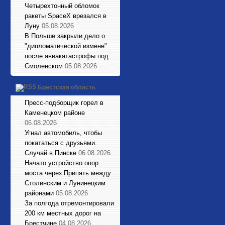
Четырехтонный обломок
ракеты SpaceX врезался в
Луну
05.08.2026
В Польше закрыли дело о
"дипломатической измене"
после авиакатастрофы под
Смоленском
05.08.2026
Брестская область
Пресс-подборщик горел в
Каменецком районе
06.08.2026
Угнал автомобиль, чтобы
покататься с друзьями.
Случай в Пинске
06.08.2026
Начато устройство опор
моста через Припять между
Столинским и Лунинецким
районами
05.08.2026
За полгода отремонтировали
200 км местных дорог на
Брестчине
04.08.2026