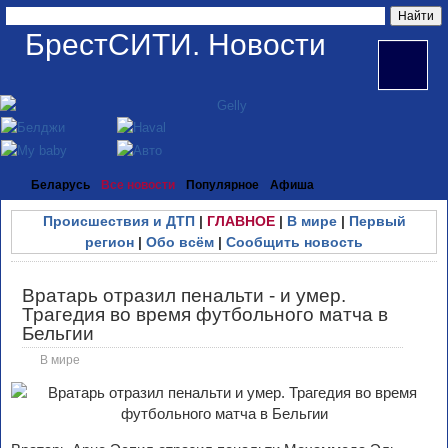
БрестСИТИ. Новости
Беларусь
Все новости
Популярное
Афиша
Происшествия и ДТП
|
ГЛАВНОЕ
|
В мире
|
Первый
регион
|
Обо всём
|
Сообщить новость
Вратарь отразил пенальти - и умер.
Трагедия во время футбольного матча в
Бельгии
В мире