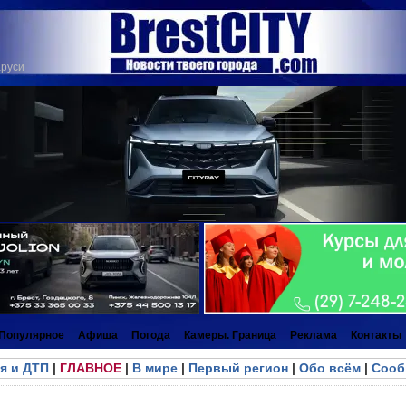
аруси
Популярное
Афиша
Погода
Камеры. Граница
Реклама
Контакты
я и ДТП
|
ГЛАВНОЕ
|
В мире
|
Первый регион
|
Обо всём
|
Сооб