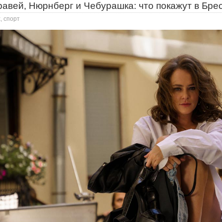
авей, Нюрнберг и Чебурашка: что покажут в Бре
, спорт