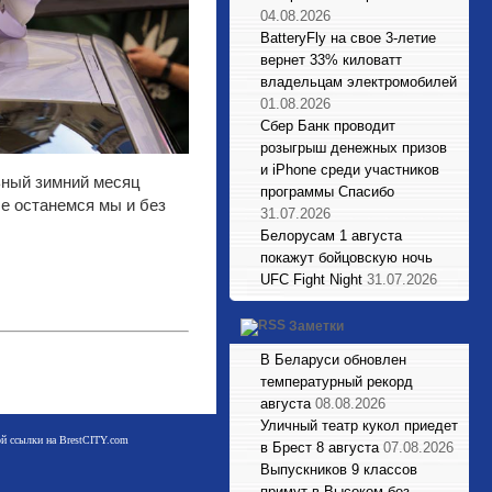
04.08.2026
BatteryFly на свое 3-летие
вернет 33% киловатт
владельцам электромобилей
01.08.2026
Сбер Банк проводит
розыгрыш денежных призов
и iPhone среди участников
ьный зимний месяц
программы Спасибо
е останемся мы и без
31.07.2026
Белорусам 1 августа
покажут бойцовскую ночь
UFC Fight Night
31.07.2026
Заметки
В Беларуси обновлен
температурный рекорд
августа
08.08.2026
Уличный театр кукол приедет
мой ссылки на BrestCITY.com
в Брест 8 августа
07.08.2026
Выпускников 9 классов
примут в Высоком без