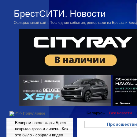
БрестСИТИ. Новости
Официальный сайт. Последние события, репортажи из Бреста и Бел
Беларусь
Все новости
Популярное
Вечером после жары Брест
Происшестви
накрыла гроза и ливень. Как
это было - собрали видео