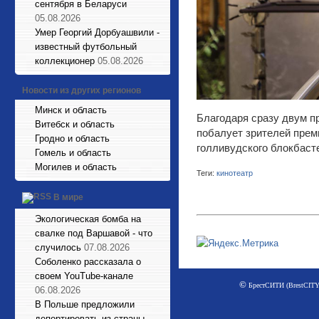
сентября в Беларуси
05.08.2026
Умер Георгий Дорбуашвили -
известный футбольный
коллекционер
05.08.2026
Новости из других регионов
Минск и область
Благодаря сразу двум п
Витебск и область
побалует зрителей прем
Гродно и область
голливудского блокбаст
Гомель и область
Могилев и область
Теги:
кинотеатр
В мире
Экологическая бомба на
свалке под Варшавой - что
случилось
07.08.2026
Соболенко рассказала о
своем YouTube-канале
©
БрестСИТИ (BrestCITY)
06.08.2026
В Польше предложили
депортировать из страны