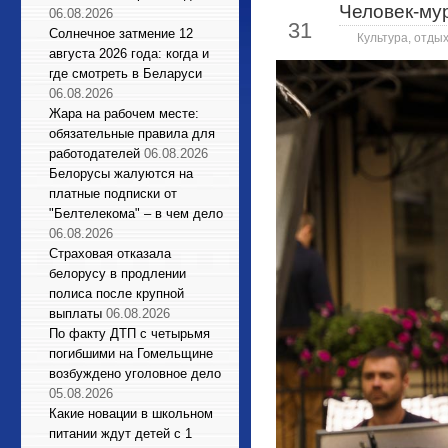
Человек-мур
Янв
06.08.2026
31
Солнечное затмение 12
Культура, отдых
августа 2026 года: когда и
где смотреть в Беларуси
06.08.2026
Жара на рабочем месте:
обязательные правила для
работодателей
06.08.2026
Белорусы жалуются на
платные подписки от
"Белтелекома" – в чем дело
06.08.2026
Страховая отказала
белорусу в продлении
полиса после крупной
выплаты
06.08.2026
По факту ДТП с четырьмя
погибшими на Гомельщине
возбуждено уголовное дело
05.08.2026
Какие новации в школьном
питании ждут детей с 1