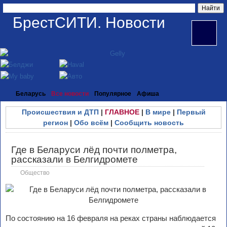
БрестСИТИ. Новости
Беларусь
Все новости
Популярное
Афиша
Происшествия и ДТП
|
ГЛАВНОЕ
|
В мире
|
Первый
регион
|
Обо всём
|
Сообщить новость
Где в Беларуси лёд почти полметра,
рассказали в Белгидромете
Общество
По состоянию на 16 февраля на реках страны наблюдается