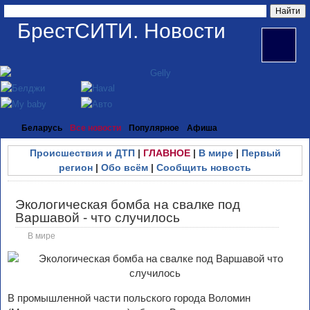
БрестСИТИ. Новости
Беларусь
Все новости
Популярное
Афиша
Происшествия и ДТП
|
ГЛАВНОЕ
|
В мире
|
Первый
регион
|
Обо всём
|
Сообщить новость
Экологическая бомба на свалке под
Варшавой - что случилось
В мире
В промышленной части польского города Воломин