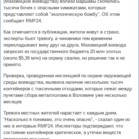
(Мазовецкое воеводство) вблизи Варшавы скопились
тысячи бочек с опасными химикатами, которые
представляют собой "экологическую бомбу". Об этом
сообщает RMF24.
Как отмечается в публикации, жители живут в страхе,
эксперты бьют тревогу, а чиновники тем временем
перекладывают вину друг на друга. Мазовецкий воевода
запросил из государственного бюджета 20 млн злотых
(около $5,36 млн) на охрану свалки, но решение так и не
принято.
Проверка, проведенная инспекцией по охране окружающей
среды воеводства, выявила наличие нескольких тысяч
контейнеров с токсичными отходами, которые лежат между
пунктами сбора металлолома в Воломине уже несколько
месяцев
Тревога местных жителей нарастает с каждым днем.
"Насколько я понимаю, это очень опасно", - сказал один из
них в интервью RMF24. Инспекторы подтверждают, что
состояние контейнеров критическое, а утечки веществ
происходят все чаще.