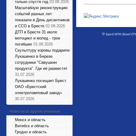
только спустя год
03.08.2026
Масштабную реконструкцию
событий разных лет
показали в День десантников
и ССО в Бресте
02.08.2026
ДТП в Бресте 31 июля:
©
БрестСИТИ (BrestCITY)
мотоцикл и мопед - трое
погибших
01.08.2026
Cкульптуру коровы подарили
Лукашенко в Березе
сотрудники "Савушкин
продукта". Где её разместят
31.07.2026
Лукашенко посещает Брест.
ОАО «Брестский
электроламповый завод»
30.07.2026
Новости из других регионов
Минск и область
Витебск и область
Гродно и область