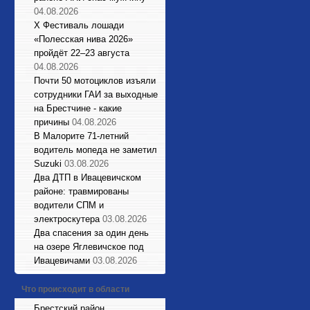
04.08.2026
X Фестиваль лошади
«Полесская нива 2026»
пройдёт 22–23 августа
04.08.2026
Почти 50 мотоциклов изъяли
сотрудники ГАИ за выходные
на Брестчине - какие
причины
04.08.2026
В Малорите 71-летний
водитель мопеда не заметил
Suzuki
03.08.2026
Два ДТП в Ивацевичском
районе: травмированы
водители СПМ и
электроскутера
03.08.2026
Два спасения за один день
на озере Яглевичское под
Ивацевичами
03.08.2026
Что происходит в области
Брестский район