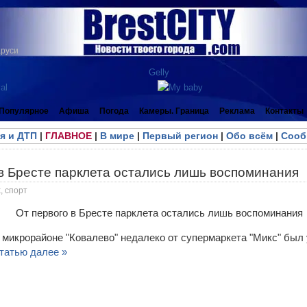
аруси
Популярное
Афиша
Погода
Камеры. Граница
Реклама
Контакты
я и ДТП
|
ГЛАВНОЕ
|
В мире
|
Первый регион
|
Обо всём
|
Сооб
в Бресте парклета остались лишь воспоминания
, спорт
 микрорайоне "Ковалево" недалеко от супермаркета "Микс" был
татью далее »