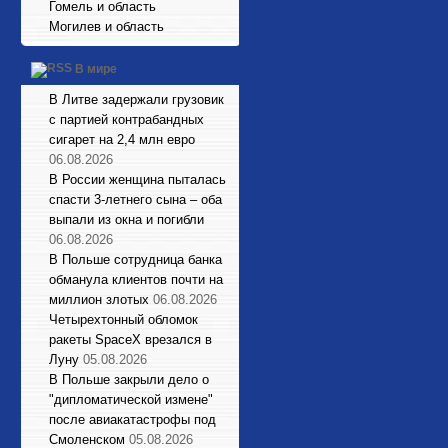
Гомель и область
Могилев и область
В мире
В Литве задержали грузовик
с партией контрабандных
сигарет на 2,4 млн евро
06.08.2026
В России женщина пыталась
спасти 3-летнего сына – оба
выпали из окна и погибли
06.08.2026
В Польше сотрудница банка
обманула клиентов почти на
миллион злотых
06.08.2026
Четырехтонный обломок
ракеты SpaceX врезался в
Луну
05.08.2026
В Польше закрыли дело о
"дипломатической измене"
после авиакатастрофы под
Смоленском
05.08.2026