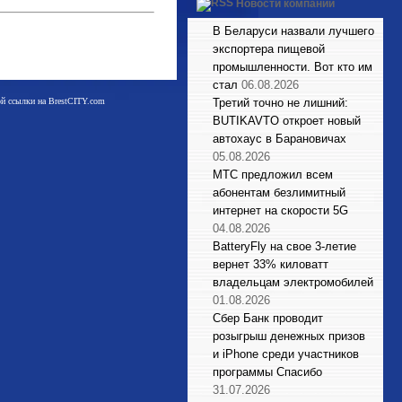
Новости компаний
В Беларуси назвали лучшего
экспортера пищевой
промышленности. Вот кто им
стал
06.08.2026
мой ссылки на BrestCITY.com
Третий точно не лишний:
BUTIKAVTO откроет новый
автохаус в Барановичах
05.08.2026
МТС предложил всем
абонентам безлимитный
интернет на скорости 5G
04.08.2026
BatteryFly на свое 3-летие
вернет 33% киловатт
владельцам электромобилей
01.08.2026
Сбер Банк проводит
розыгрыш денежных призов
и iPhone среди участников
программы Спасибо
31.07.2026