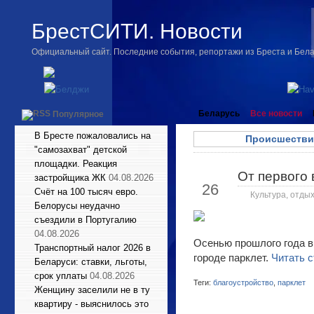
БрестСИТИ. Новости
Официальный сайт. Последние события, репортажи из Бреста и Бел
Беларусь
Все новости
Популярное
В Бресте пожаловались на
Происшестви
"самозахват" детской
площадки. Реакция
От первого 
Авг
застройщика ЖК
04.08.2026
26
Счёт на 100 тысяч евро.
Культура, отдых
Белорусы неудачно
съездили в Португалию
04.08.2026
Осенью прошлого года в
Транспортный налог 2026 в
городе парклет.
Читать с
Беларуси: ставки, льготы,
срок уплаты
04.08.2026
Теги:
благоустройство
,
парклет
Женщину заселили не в ту
квартиру - выяснилось это