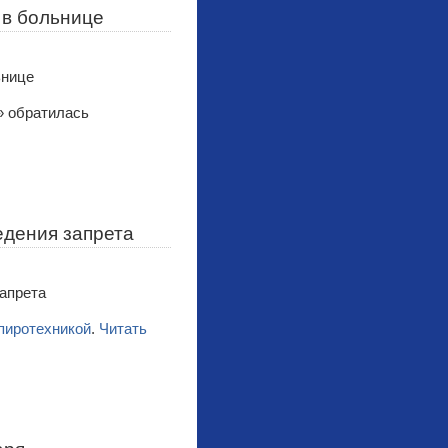
 в больнице
» обратилась
едения запрета
 пиротехникой
.
Читать