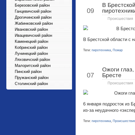
В Брестской
Янв
Березовский район
09
пиротехник
Ганцевичский район
Дрогичинский район
Происшествия
Жабинковский район
Ивановский район
Ивацевичский район
В Брестской области с н
Каменецкий район
Кобринский район
Теги:
пиротехника
,
Пожар
Лунинецкий район
Ляховичский район
Малоритский район
Ожоги глаз,
Янв
Пинский район
07
Бресте
Пружанский район
Столинский район
Происшествия
6 января подросток из Б
из-за неудачного «экспе
Теги:
пиротехника
,
Происшестви