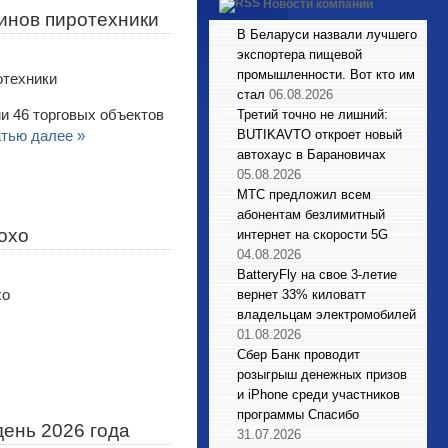
Новости компаний
инов пиротехники
В Беларуси назвали лучшего
экспортера пищевой
промышленности. Вот кто им
стал
06.08.2026
ии 46 торговых объектов
Третий точно не лишний:
атью далее »
BUTIKAVTO откроет новый
автохаус в Барановичах
05.08.2026
МТС предложил всем
абонентам безлимитный
охо
интернет на скорости 5G
04.08.2026
BatteryFly на свое 3-летие
вернет 33% киловатт
владельцам электромобилей
01.08.2026
Сбер Банк проводит
розыгрыш денежных призов
и iPhone среди участников
программы Спасибо
день 2026 года
31.07.2026