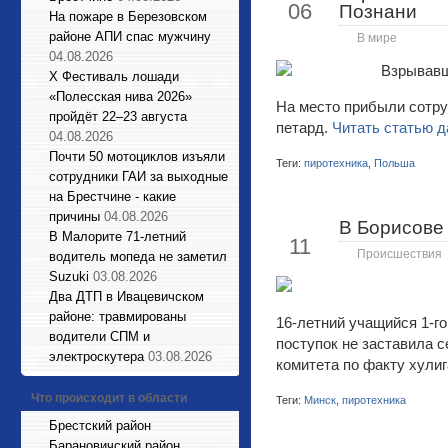
06
Познани
На пожаре в Березовском
районе АПИ спас мужчину
В мире
04.08.2026
X Фестиваль лошади
«Полесская нива 2026»
На место прибыли сотру
пройдёт 22–23 августа
петард.
Читать статью д
04.08.2026
Почти 50 мотоциклов изъяли
Теги:
пиротехника
,
Польша
сотрудники ГАИ за выходные
на Брестчине - какие
причины
04.08.2026
В Борисове 
Янв
В Малорите 71-летний
11
Происшествия
водитель мопеда не заметил
Suzuki
03.08.2026
Два ДТП в Ивацевичском
районе: травмированы
16-летний учащийся 1-го
водители СПМ и
поступок не заставила 
электроскутера
03.08.2026
комитета по факту хули
Что происходит в области
Теги:
Минск
,
пиротехника
Брестский район
Барановичский район