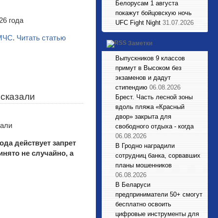
Белорусам 1 августа
покажут бойцовскую ночь
UFC Fight Night
31.07.2026
МЧС
.
Читать статью
Заметки
Выпускников 9 классов
примут в Высоком без
экзаменов и дадут
стипендию
06.08.2026
ссказали
Брест. Часть лесной зоны
вдоль пляжа «Красный
двор» закрыта для
свободного отдыха - когда
06.08.2026
ода действует запрет
В Гродно наградили
нято не случайно, а
сотрудниц банка, сорвавших
планы мошенников
06.08.2026
В Беларуси
предприниматели 50+ смогут
бесплатно освоить
цифровые инструменты для