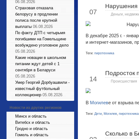
06.08.2026
Нарушения 
Фев
Страховая отказала
07
белорусу в продлении
Деньги, недвиж
полиса после крупной
выплаты
06.08.2026
По факту ДТП с четырьмя
В декабре 2025 г. - янв
погибшими на Гомельщине
и интернет-магазинов, 
возбуждено уголовное дело
05.08.2026
Теги:
пиротехника
Какие новации в школьном
питании ждут детей с 1
сентября в Беларуси
Подросток п
Янв
05.08.2026
14
Происшествия
Умер Георгий Дорбуашвили -
известный футбольный
коллекционер
05.08.2026
В
Могилев
е от взрыва п
Новости из других регионов
Теги:
Дети
,
Могилев
,
пиротехника
Минск и область
Витебск и область
Гродно и область
Сколько в Б
Янв
Гомель и область