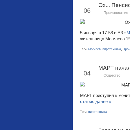
Ох... Пенси
Янв
06
Происшествия
5 января в 17-58 в УЗ «
М
жительница Могилева 196
Теги:
Могилев
,
пиротехника
,
Про
МАРТ начал
Янв
04
Общество
МАРТ приступил к монит
статью далее »
Теги:
пиротехника