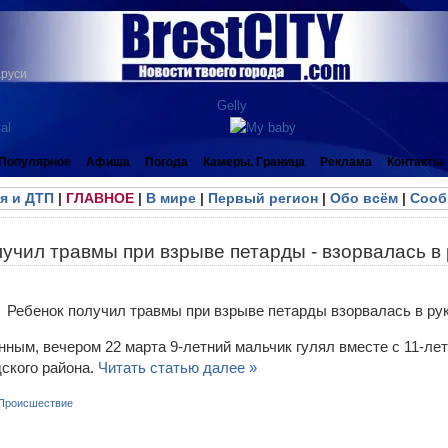
аруси
Популярное
Афиша
Погода
Камеры. Граница
Реклама
Контакты
я и ДТП
|
ГЛАВНОЕ
|
В мире
|
Первый регион
|
Обо всём
|
Сооб
учил травмы при взрыве петарды - взорвалась в 
ным, вечером 22 марта 9‑летний мальчик гулял вместе с 11-лет
дского района.
Читать статью далее »
Происшествие