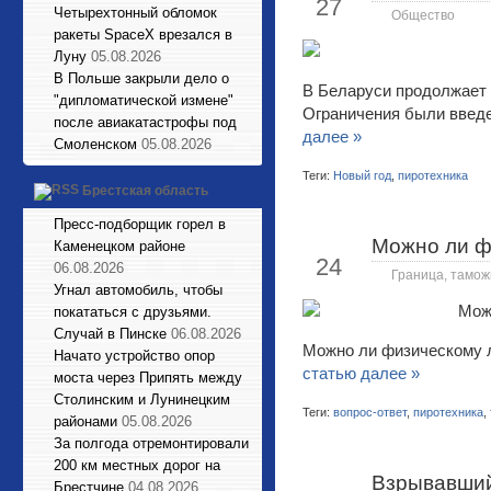
27
Четырехтонный обломок
Общество
ракеты SpaceX врезался в
Луну
05.08.2026
В Польше закрыли дело о
В Беларуси продолжает 
"дипломатической измене"
Ограничения были введе
после авиакатастрофы под
далее »
Смоленском
05.08.2026
Теги:
Новый год
,
пиротехника
Брестская область
Пресс-подборщик горел в
Можно ли фи
Каменецком районе
Дек
24
06.08.2026
Граница, тамож
Угнал автомобиль, чтобы
покататься с друзьями.
Случай в Пинске
06.08.2026
Можно ли физическому л
Начато устройство опор
статью далее »
моста через Припять между
Столинским и Лунинецким
Теги:
вопрос-ответ
,
пиротехника
,
районами
05.08.2026
За полгода отремонтировали
200 км местных дорог на
Взрывавший
Дек
Брестчине
04.08.2026