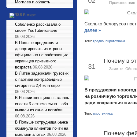
02
Могилев и область
Происшествия
В мире
Сколько белорусов постр
Соболенко рассказала о
далее »
своем YouTube-канале
06.08.2026
Теги:
Гродно
,
пиротехника
В Польше предложили
депортировать из страны
официально не работающих
Почему в э
Дек
украинцев призывного
31
возраста
06.08.2026
Заметки. Обо вс
В Литве задержали грузовик
с партией контрабандных
сигарет на 2,4 млн евро
В преддверии новогодн
06.08.2026
на розничную торговл
В России женщина пыталась
ради сохранения жизни
спасти 3-летнего сына – оба
выпали из окна и погибли
Теги:
пиротехника
06.08.2026
В Польше сотрудница банка
обманула клиентов почти на
Почему фей
Дек
миллион злотых
06.08.2026