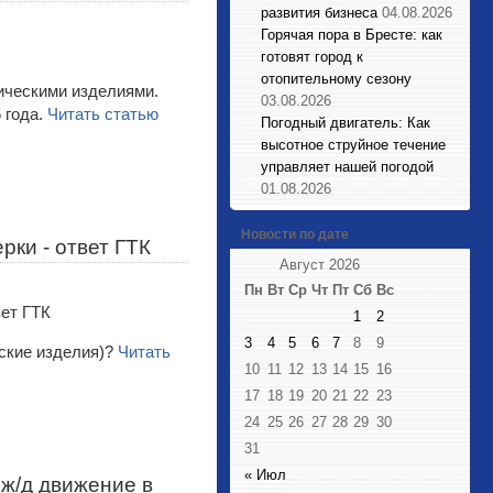
развития бизнеса
04.08.2026
Горячая пора в Бресте: как
готовят город к
отопительному сезону
ическими изделиями.
03.08.2026
 года.
Читать статью
Погодный двигатель: Как
высотное струйное течение
управляет нашей погодой
01.08.2026
Новости по дате
рки - ответ ГТК
Август 2026
Пн
Вт
Ср
Чт
Пт
Сб
Вс
1
2
3
4
5
6
7
8
9
ские изделия)?
Читать
10
11
12
13
14
15
16
17
18
19
20
21
22
23
24
25
26
27
28
29
30
31
« Июл
ж/д движение в