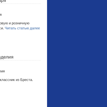
аря
товую и розничную
си.
Читать статью далее
зделия
классник из Бреста.