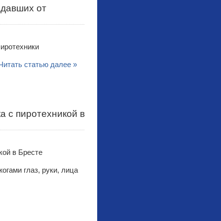
адавших от
Читать статью далее »
а с пиротехникой в
огами глаз, руки, лица