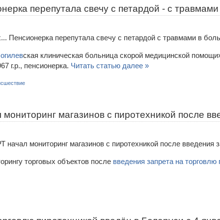
онерка перепутала свечу с петардой - с травмами
огилев
ская клиническая больница скорой медицинской помощи
7 г.р., пенсионерка.
Читать статью далее »
исшествие
 мониторинг магазинов с пиротехникой после вв
орингу торговых объектов после
введения запрета на торговлю