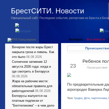
БрестСИТИ. Новости
Официальный сайт. Последние события, репортажи из Бреста и Бел
Беларусь
Все новости
Популярное
Вечером после жары Брест
Происшестви
накрыла гроза и ливень. Как
это было
06.08.2026
Ребенок пол
Мар
Солнечное затмение 12
23
августа 2026 года: когда и
Происшествия
где смотреть в Беларуси
06.08.2026
Жара на рабочем месте:
По предварительным дан
обязательные правила для
агрогородке Ваверка Ли
работодателей
06.08.2026
Белорусы жалуются на
Теги:
Гродно
,
Дети
,
пиротехника
,
платные подписки от
"Белтелекома" – в чем дело