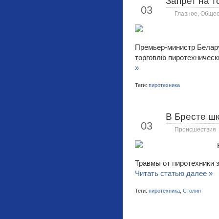
Запрет на т
Янв
03
Главное
,
Общес
Премьер-министр Бела
торговлю пиротехническ
»
Теги:
пиротехника
В Бресте шк
Янв
03
Происшествия
Травмы от пиротехники 
Читать статью далее »
Теги:
пиротехника
,
Столин