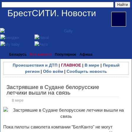
БрестСИТИ. Новости
Беларусь
Все новости
Популярное
Афиша
Происшествия и ДТП
|
ГЛАВНОЕ
|
В мире
|
Первый
регион
|
Обо всём
|
Сообщить новость
Застрявшие в Судане белорусские
летчики вышли на связь
В мире
Пока пилоты самолета компании "БелКанто" не могут