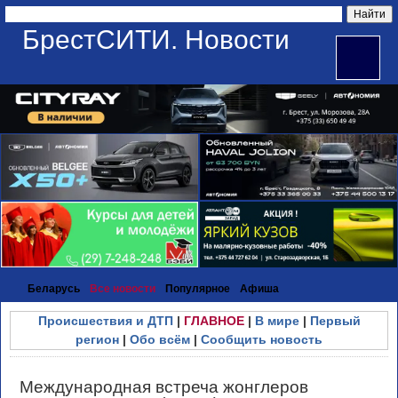
БрестСИТИ. Новости
Беларусь
Все новости
Популярное
Афиша
Происшествия и ДТП
|
ГЛАВНОЕ
|
В мире
|
Первый
регион
|
Обо всём
|
Сообщить новость
Международная встреча жонглеров