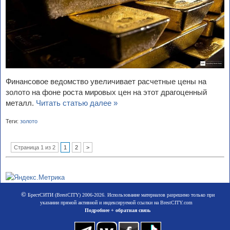
Финансовое ведомство увеличивает расчетные цены на
золото на фоне роста мировых цен на этот драгоценный
металл.
Читать статью далее »
Теги:
золото
Страница 1 из 2
1
2
>
©
БрестСИТИ (BrestCITY) 2006-2026. Использование материалов разрешено только при
указании прямой активной и индексируемой ссылки на BrestCITY.com
Подробнее + обратная связь