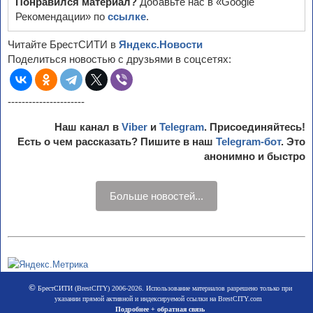
Понравился материал?
Добавьте нас в «Google
Рекомендации» по
ссылке
.
Читайте БрестСИТИ в
Яндекс.Новости
Поделиться новостью с друзьями в соцсетях:
----------------------
Наш канал в
Viber
и
Telegram
. Присоединяйтесь!
Есть о чем рассказать? Пишите в наш
Telegram-бот
. Это
анонимно и быстро
Больше новостей...
©
БрестСИТИ (BrestCITY) 2006-2026. Использование материалов разрешено только при
указании прямой активной и индексируемой ссылки на BrestCITY.com
Подробнее + обратная связь