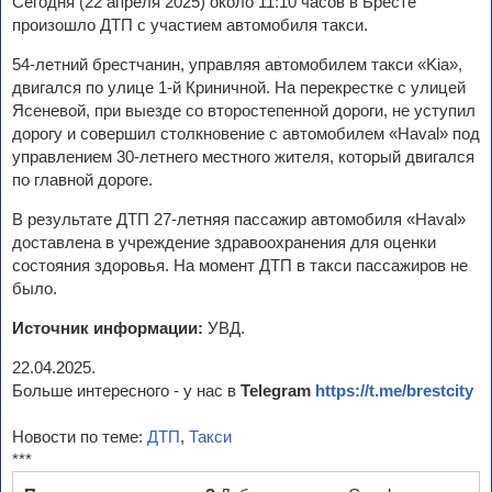
Сегодня (22 апреля 2025) около 11:10 часов в Бресте
произошло ДТП с участием автомобиля такси.
54-летний брестчанин, управляя автомобилем такси «Kia»,
двигался по улице 1-й Криничной. На перекрестке с улицей
Ясеневой, при выезде со второстепенной дороги, не уступил
дорогу и совершил столкновение с автомобилем «Haval» под
управлением 30-летнего местного жителя, который двигался
по главной дороге.
В результате ДТП 27-летняя пассажир автомобиля «Haval»
доставлена в учреждение здравоохранения для оценки
состояния здоровья. На момент ДТП в такси пассажиров не
было.
Источник информации:
УВД.
22.04.2025.
Больше интересного - у нас в
Telegram
https://t.me/brestcity
Новости по теме:
ДТП
,
Такси
***