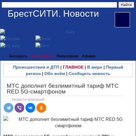
БрестСИТИ. Новости
Беларусь
Все новости
Популярное
Афиша
Происшествия и ДТП
|
ГЛАВНОЕ
|
В мире
|
Первый
регион
|
Обо всём
|
Сообщить новость
МТС дополнит безлимитный тариф МТС
RED 5G-смартфоном
Новости компаний