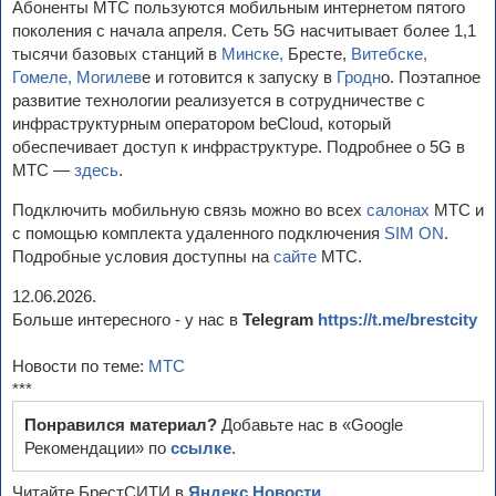
Абоненты МТС пользуются мобильным интернетом пятого
поколения с начала апреля. Сеть 5G насчитывает более 1,1
тысячи базовых станций в
Минске,
Бресте,
Витебске,
Гомеле,
Могилев
е и готовится к запуску в
Гродн
о. Поэтапное
развитие технологии реализуется в сотрудничестве с
инфраструктурным оператором beCloud, который
обеспечивает доступ к инфраструктуре. Подробнее о 5G в
МТС —
здесь
.
Подключить мобильную связь можно во всех
салонах
МТС и
с помощью комплекта удаленного подключения
SIM ON
.
Подробные условия доступны на
сайте
МТС.
12.06.2026.
Больше интересного - у нас в
Telegram
https://t.me/brestcity
Новости по теме:
МТС
***
Понравился материал?
Добавьте нас в «Google
Рекомендации» по
ссылке
.
Читайте БрестСИТИ в
Яндекс.Новости