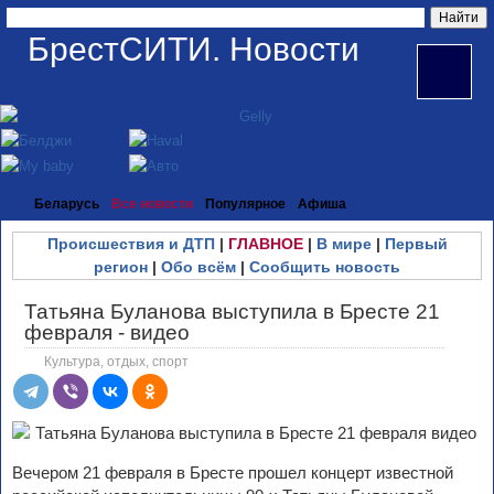
БрестСИТИ. Новости
Беларусь
Все новости
Популярное
Афиша
Происшествия и ДТП
|
ГЛАВНОЕ
|
В мире
|
Первый
регион
|
Обо всём
|
Сообщить новость
Татьяна Буланова выступила в Бресте 21
февраля - видео
Культура, отдых, спорт
Вечером 21 февраля в Бресте прошел концерт известной