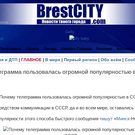
аруси
Популярное
Афиша
Погода
Камеры. Граница
Реклама
Контакты
я и ДТП
|
ГЛАВНОЕ
|
В мире
|
Первый регион
|
Обо всём
|
Сооб
еграмма пользовалась огромной популярностью
редством коммуникации в СССР, да и во всем мире, оставались
опулярности этого способа быстрого сообщения
пишут
«
Минск
-Н