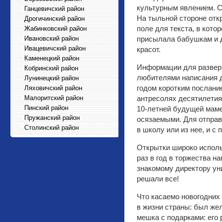
культурным явлением. С
Ганцевичский район
На тыльной стороне отк
Дрогичинский район
поле для текста, в кото
Жабинковский район
Ивановский район
присылала бабушкам и д
Ивацевичский район
красот.
Каменецкий район
Информации для разверну
Кобринский район
любителями написания д
Лунинецкий район
годом коротким послание
Ляховичский район
Малоритский район
антресолях десятилетиям
Пинский район
10-летней будущей маме
Пружанский район
осязаемыми. Для отправ
Столинский район
в школу или из нее, и с
Открытки широко исполь
раз в год в торжества н
знакомому директору ун
решали все!
Что касаемо новогодних
в жизни страны: был же
мешка с подарками: его