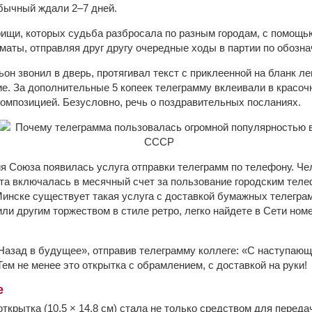
бычный ждали 2–7 дней.
ищи, которых судьба разбросала по разным городам, с помощ
маты, отправляя друг другу очередные ходы в партии по обозна
он звонил в дверь, протягивал текст с приклеенной на бланк ле
е. За дополнительные 5 копеек телеграмму вклеивали в красочн
омпозицией. Безусловно, речь о поздравительных посланиях.
я Союза появилась услуга отправки телеграмм по телефону. Чел
та включалась в месячный счет за пользование городским теле
 Минске существует такая услуга с доставкой бумажных телегра
ли другим торжеством в стиле ретро, легко найдете в Сети ном
азад в будущее», отправив телеграмму коллеге: «С наступаю
ем не менее это открытка с обрамлением, с доставкой на руки!
е
ткрытка (10,5 × 14,8 см) стала не только средством для переда