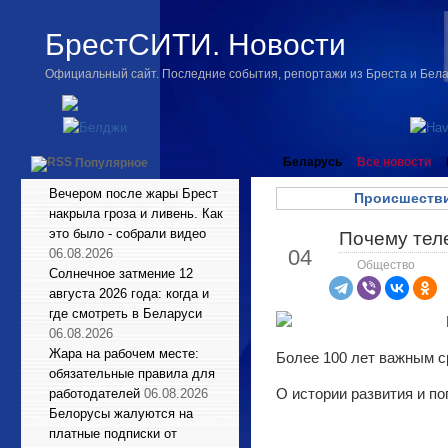
БрестСИТИ. Новости
Официальный сайт. Последние события, репортажи из Бреста и Бел
Беларусь
Все новости
Популярное
Вечером после жары Брест
Происшестви
накрыла гроза и ливень. Как
это было - собрали видео
Почему тел
Янв
04
06.08.2026
Общество
Солнечное затмение 12
августа 2026 года: когда и
где смотреть в Беларуси
06.08.2026
Жара на рабочем месте:
Более 100 лет важным с
обязательные правила для
О истории развития и п
работодателей
06.08.2026
Белорусы жалуются на
платные подписки от