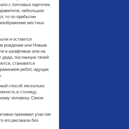
ало с почтовых карточек.
правителя, небольшое
т, то по прибытии
оизображение местных
были и остаются
нем рождения или Новым
или в шкафчиках или на
т деда, посланную твоей
уются, становятся
ражением ребят, идущих
.
ный способ несколько
лжность в столицу,
ному человеку. Связи
активно принимал участие
о его рисовали без