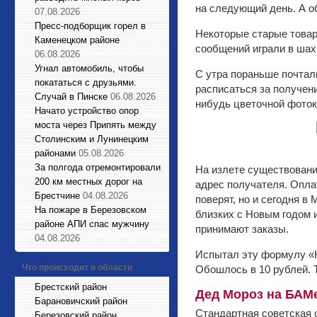
на следующий день. А о
07.08.2026
Пресс-подборщик горел в
Некоторые старые товар
Каменецком районе
сообщений играли в шах
06.08.2026
Угнал автомобиль, чтобы
С утра пораньше почталь
покататься с друзьями.
расписаться за получени
Случай в Пинске
06.08.2026
нибудь цветочной фоток
Начато устройство опор
моста через Припять между
Столинским и Лунинецким
районами
05.08.2026
За полгода отремонтировали
На излете существовани
200 км местных дорог на
адрес получателя. Опла
Брестчине
04.08.2026
поверят, но и сегодня в
На пожаре в Березовском
близких с Новым годом и
районе АПИ спас мужчину
принимают заказы.
04.08.2026
Испытал эту формулу «Н
Что происходит в области
Обошлось в 10 рублей. Т
Брестский район
Дед Мороз на БАМ
Барановичский район
Стандартная советская о
Березовский район