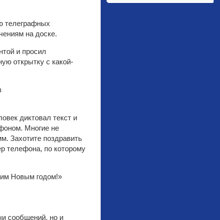
ью телеграфных
чениям на доске.
нтой и просил
ую открытку с какой-
овек диктовал текст и
фоном. Многие не
мм. Захотите поздравить
ер телефона, по которому
щим Новым годом!»
чи сообщений, но и