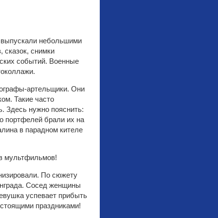
е выпускали небольшими
 сказок, снимки
еских событий. Военные
токоллажи.
тографы-артельщики. Они
ом. Такие часто
. Здесь нужно пояснить:
о портфелей брали их на
алина в парадном кителе
ев мультфильмов!
анизировали. По сюжету
инграда. Сосед женщины
Девушка успевает прибыть
едстоящими праздниками!