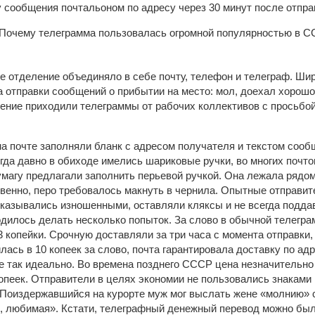
 сообщения почтальоном по адресу через 30 минут после отпра
е отделение объединяло в себе почту, телефон и телеграф. Ши
 отправки сообщений о прибытии на место: мол, доехал хорошо,
ение приходили телеграммы от рабочих коллективов с просьбой 
на почте заполняли бланк с адресом получателя и текстом соо
огда давно в обиходе имелись шариковые ручки, во многих почт
магу предлагали заполнить перьевой ручкой. Она лежала рядом
венно, перо требовалось макнуть в чернила. Опытные отправит
 оказывались изношенными, оставляли кляксы и не всегда подда
одилось делать несколько попыток. За слово в обычной телегра
 копейки. Срочную доставляли за три часа с момента отправки,
ась в 10 копеек за слово, почта гарантировала доставку по адре
не так идеально. Во времена позднего СССР цена незначительно
опеек. Отправители в целях экономии не пользовались знаками
Поиздержавшийся на курорте муж мог выслать жене «молнию» 
, любимая». Кстати, телеграфный денежный перевод можно было