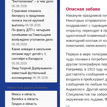
"Белтелекома" – в чем дело
06.08.2026
Опасная забава
Страховая отказала
Накануне праздников по
белорусу в продлении
Некоторые отправители 
полиса после крупной
выплаты
06.08.2026
поздравляют с годовщин
По факту ДТП с четырьмя
открытку, переходят в п
погибшими на Гомельщине
однотипный пламенный п
возбуждено уголовное дело
новогодний коллаж от ко
05.08.2026
пожелания, написанного
Какие новации в школьном
питании ждут детей с 1
Первую в мире телеграм
сентября в Беларуси
чудо техники к потребит
05.08.2026
другом телеграфную пер
Умер Георгий Дорбуашвили -
Например, в 1912 году 
известный футбольный
доставлять сообщения н
коллекционер
05.08.2026
входила в прейскурант 
сообщения по любым пов
Новости из других регионов
Анджелесе. Другой напо
Специалистов так заброс
Минск и область
Витебск и область
окружении его льдами, Ф
Гродно и область