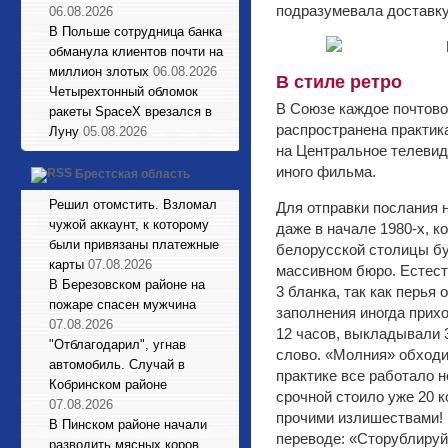
подразумевала доставку
06.08.2026
В Польше сотрудница банка
обманула клиентов почти на
миллион злотых
06.08.2026
В стиле ретро
Четырехтонный обломок
В Союзе каждое почтово
ракеты SpaceX врезался в
распространена практика
Луну
05.08.2026
на Центральное телевид
иного фильма.
Брестская область
Решил отомстить. Взломал
Для отправки послания 
чужой аккаунт, к которому
даже в начале 1980-х, к
были привязаны платежные
белорусской столицы бу
карты
07.08.2026
массивном бюро. Естест
В Березовском районе на
3 бланка, так как перья
пожаре спасен мужчина
заполнения иногда прих
07.08.2026
12 часов, выкладывали 3
"Отблагодарил", угнав
слово. «Молния» обходил
автомобиль. Случай в
практике все работало 
Кобринском районе
срочной стоило уже 20 к
07.08.2026
прочими излишествами! 
В Пинском районе начали
переводе: «Сторублируй
разводить мясных коров