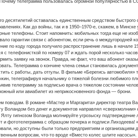
о десятилетий оставалась единственным средством быстрого 
равлениях. Как до войны, так и в 1950–1970-е, скажем, в Минске
рные телефоны. Стоит напомнить: мобильных тогда еще не изоб
вало гарантии связи с абонентом, если речь о междугородней к
ние по коду города получило распространение лишь в начале 19
я с телефонисткой по номеру 07 и ждать порой несколько часов
рмить заявку на звонок. Правда, не факт, что ваш абонент оказ
вать. Телеграмма о кончине члена семьи становилась документ
стить с работы, дать отгулы. В фильме «Берегись автомобиля» 
кин, телеграфируя начальнику о тяжелой болезни любимого пл
ъявив телеграмму за подписью врача о тяжелом состоянии челов
ожный или авиабилет из неприкосновенного фонда — брони.
м поводам. В романе «Мастер и Маргарита» директор театра В
лту Воландом без денег и документов направлял «сверхмолнии»
Ялту гипнозом Воланда молнируйте угрозыску подтверждение 
т и фототелеграмма с образцом почерка и подписи Лиходеева!
вали, но доступны были только предприятиям и организациям 
твенным вопросам, что-то вроде «Вместо колес шлите насосы». 