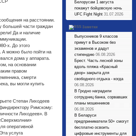
Белорусам 1 августа
покажут бойцовскую ночь
UFC Fight Night
31.07.2026
сообщения на расстоянии.
 у большей части граждан
Заметки
рели! Да и наличие
Выпускников 9 классов
оммуникации.
примут в Высоком без
80-х. До этого
экзаменов и дадут
. А можно было пойти на
стипендию
06.08.2026
ывался дома у аппарата.
Брест. Часть лесной зоны
ом, на основании
вдоль пляжа «Красный
таким правом
двор» закрыта для
емянника, смерти
свободного отдыха - когда
ека, вы могли купить
06.08.2026
В Гродно наградили
сотрудниц банка, сорвавших
арьете Степан Лиходеев
планы мошенников
 финдиректору Римскому:
06.08.2026
личности Лиходеев». В
В Беларуси
 «Сверхмолнии»
предприниматели 50+ смогут
для оперативной
бесплатно освоить
Эта услуга
цифровые инструменты для