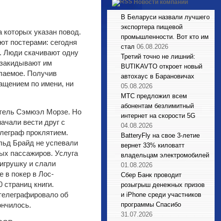
Новости компаний
В Беларуси назвали лучшего
экспортера пищевой
 которых указан повод.
промышленности. Вот кто им
ют постерами: сегодня
стал
06.08.2026
. Люди скачивают одну
Третий точно не лишний:
, закидывают им
BUTIKAVTO откроет новый
ылаемое. Получив
автохаус в Барановичах
ращением по имени, ни
05.08.2026
МТС предложил всем
абонентам безлимитный
атель Сэмюэл Морзе. Но
интернет на скорости 5G
ачали вести друг с
04.08.2026
елеграф проклятием.
BatteryFly на свое 3-летие
льд Брайд не успевали
вернет 33% киловатт
ых пассажиров. Услуга
владельцам электромобилей
 игрушку и слали
01.08.2026
 в покер в Лос-
Сбер Банк проводит
 страниц книги.
розыгрыш денежных призов
 телеграфировало об
и iPhone среди участников
ончилось.
программы Спасибо
31.07.2026