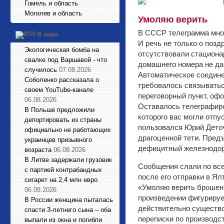
Гомель и область
Могилев и область
Умоляю верить
В СССР телеграмма мног
В мире
И речь не только о позд
Экологическая бомба на
отсутствовали стациона
свалке под Варшавой - что
домашнего номера не да
случилось
07.08.2026
Автоматическое соедине
Соболенко рассказала о
требовалось связыватьс
своем YouTube-канале
переговорный пункт, офо
06.08.2026
Оставалось телеграфиро
В Польше предложили
которого вас могли отпу
депортировать из страны
пользовался Юрий Деточ
официально не работающих
драгоценной тети. Пред
украинцев призывного
дефицитный железнодор
возраста
06.08.2026
В Литве задержали грузовик
Сообщения слали по все
с партией контрабандных
после его отправки в Я
сигарет на 2,4 млн евро
«Умоляю верить брошен 
06.08.2026
произведении фигурируе
В России женщина пыталась
действительно существо
спасти 3-летнего сына – оба
переписки по производс
выпали из окна и погибли