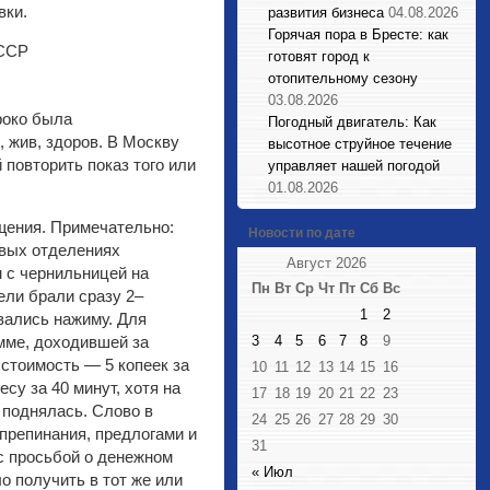
вки.
развития бизнеса
04.08.2026
Горячая пора в Бресте: как
готовят город к
отопительному сезону
03.08.2026
роко была
Погодный двигатель: Как
 жив, здоров. В Москву
высотное струйное течение
повторить показ того или
управляет нашей погодой
01.08.2026
бщения. Примечательно:
Новости по дате
овых отделениях
Август 2026
 с чернильницей на
Пн
Вт
Ср
Чт
Пт
Сб
Вс
ели брали сразу 2–
1
2
вались нажиму. Для
мме, доходившей за
3
4
5
6
7
8
9
 стоимость — 5 копеек за
10
11
12
13
14
15
16
су за 40 минут, хотя на
17
18
19
20
21
22
23
 поднялась. Слово в
24
25
26
27
28
29
30
 препинания, предлогами и
31
с просьбой о денежном
« Июл
 получить в тот же или