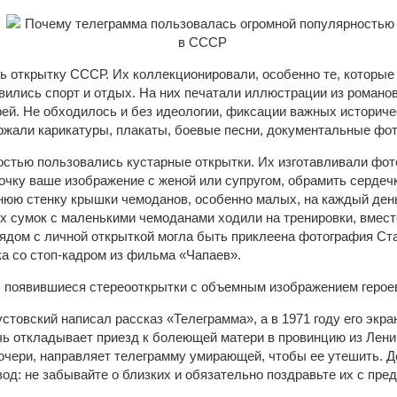
ь открытку СССР. Их коллекционировали, особенно те, которы
ились спорт и отдых. На них печатали иллюстрации из романов,
рей. Не обходилось и без идеологии, фиксации важных историч
ржали карикатуры, плакаты, боевые песни, документальные фо
остью пользовались кустарные открытки. Их изготавливали фо
очку ваше изображение с женой или супругом, обрамить сердечк
нюю стенку крышки чемоданов, особенно малых, на каждый день
х сумок с маленькими чемоданами ходили на тренировки, вмест
 рядом с личной открыткой могла быть приклеена фотография Ст
а со стоп-кадром из фильма «Чапаев».
ь появившиеся стереооткрытки с объемным изображением геро
стовский написал рассказ «Телеграмма», а в 1971 году его экр
чь откладывает приезд к болеющей матери в провинцию из Лен
дочери, направляет телеграмму умирающей, чтобы ее утешить. 
вод: не забывайте о близких и обязательно поздравьте их с пр