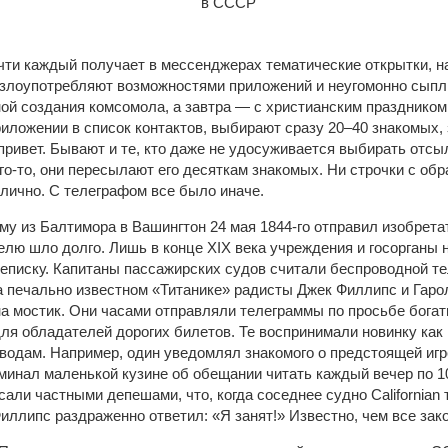
чти каждый получает в мессенджерах тематические открытки, на
злоупотребляют возможностями приложений и неугомонно сыпл
ой создания комсомола, а завтра — с христианским праздником
риложении в список контактов, выбирают сразу 20–40 знакомых
ривет. Бывают и те, кто даже не удосуживается выбирать отс
го-то, они пересылают его десяткам знакомых. Ни строчки с об
 лично. С телеграфом все было иначе.
му из Балтимора в Вашингтон 24 мая 1844-го отправил изобрет
елю шло долго. Лишь в конце XIX века учреждения и госорганы н
еписку. Капитаны пассажирских судов считали беспроводной т
на печально известном «Титанике» радисты Джек Филлипс и Гаро
а мостик. Они часами отправляли телеграммы по просьбе богат
для обладателей дорогих билетов. Те воспринимали новинку как
одам. Например, один уведомлял знакомого о предстоящей игре
минал маленькой кузине об обещании читать каждый вечер по 10
али частными депешами, что, когда соседнее судно Californian
иллипс раздраженно ответил: «Я занят!» Известно, чем все зак