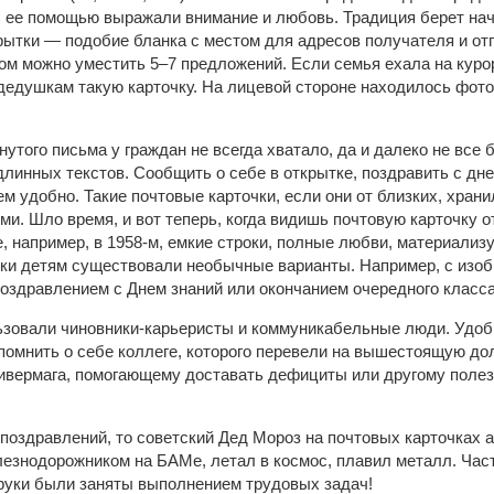
 ее помощью выражали внимание и любовь. Традиция берет нач
рытки — подобие бланка с местом для адресов получателя и от
ром можно уместить 5–7 предложений. Если семья ехала на курор
едушкам такую карточку. На лицевой стороне находилось фот
того письма у граждан не всегда хватало, да и далеко не все 
линных текстов. Сообщить о себе в открытке, поздравить с д
м удобно. Такие почтовые карточки, если они от близких, хран
и. Шло время, и вот теперь, когда видишь почтовую карточку о
, например, в 1958-м, емкие строки, полные любви, материализ
ки детям существовали необычные варианты. Например, с изоб
 поздравлением с Днем знаний или окончанием очередного класса
зовали чиновники-карьеристы и коммуникабельные люди. Удоб
апомнить о себе коллеге, которого перевели на вышестоящую до
ивермага, помогающему доставать дефициты или другому полез
 поздравлений, то советский Дед Мороз на почтовых карточках 
лезнодорожником на БАМе, летал в космос, плавил металл. Част
 руки были заняты выполнением трудовых задач!