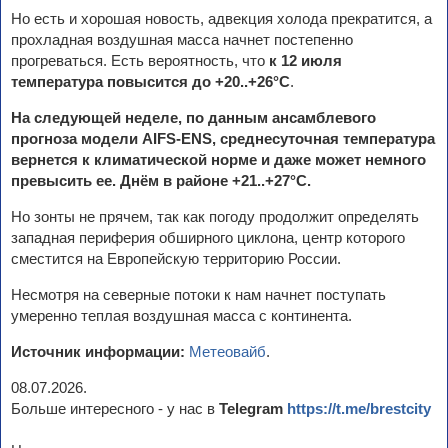
Но есть и хорошая новость, адвекция холода прекратится, а
прохладная воздушная масса начнет постепенно
прогреваться. Есть вероятность, что
к 12 июля
температура повысится до +20..+26°С
.
На следующей неделе, по данным ансамблевого
прогноза модели AIFS-ENS, среднесуточная температура
вернется к климатической норме и даже может немного
превысить ее. Днём в районе +21..+27°C.
Но зонты не прячем, так как погоду продолжит определять
западная периферия обширного циклона, центр которого
сместится на Европейскую территорию России.
Несмотря на северные потоки к нам начнет поступать
умеренно теплая воздушная масса с континента.
Источник информации:
Метеовайб
.
08.07.2026.
Больше интересного - у нас в
Telegram
https://t.me/brestcity