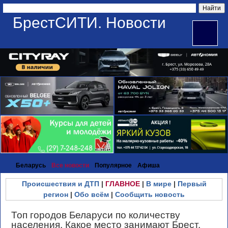
БрестСИТИ. Новости
Беларусь
Все новости
Популярное
Афиша
Происшествия и ДТП
|
ГЛАВНОЕ
|
В мире
|
Первый
регион
|
Обо всём
|
Сообщить новость
Топ городов Беларуси по количеству
населения. Какое место занимают Брест,