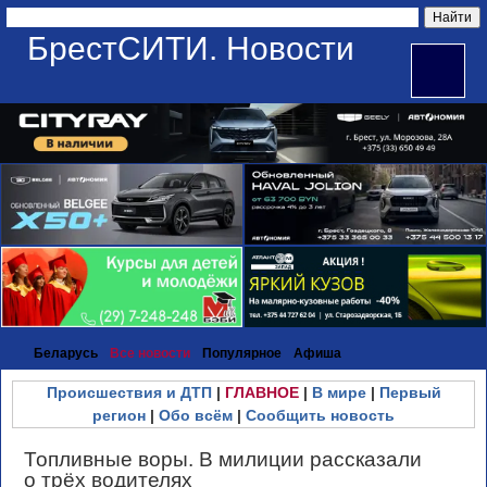
БрестСИТИ. Новости
Беларусь
Все новости
Популярное
Афиша
Происшествия и ДТП
|
ГЛАВНОЕ
|
В мире
|
Первый
регион
|
Обо всём
|
Сообщить новость
Топливные воры. В милиции рассказали
о трёх водителях