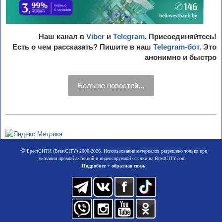
Наш канал в
Viber
и
Telegram
. Присоединяйтесь!
Есть о чем рассказать? Пишите в наш
Telegram-бот
. Это
анонимно и быстро
Больше новостей...
©
БрестСИТИ (BrestCITY) 2006-2026. Использование материалов разрешено только при
указании прямой активной и индексируемой ссылки на BrestCITY.com
Подробнее + обратная связь