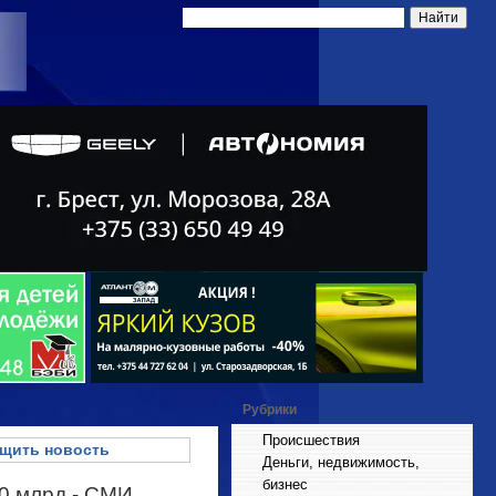
Рубрики
Происшествия
щить новость
Деньги, недвижимость,
бизнес
50 млрд - СМИ