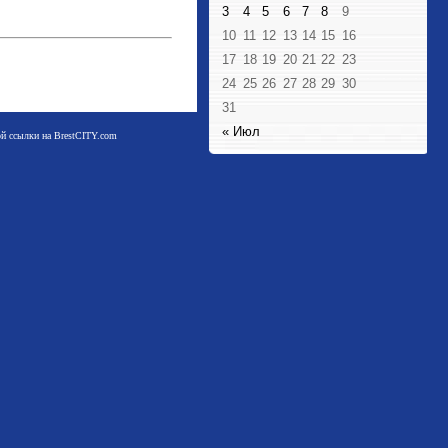
3
4
5
6
7
8
9
10
11
12
13
14
15
16
17
18
19
20
21
22
23
24
25
26
27
28
29
30
31
« Июл
мой ссылки на BrestCITY.com