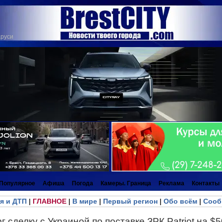
аруси
Популярное
Афиша
Погода
Камеры. Граница
Реклама
Контакты
я и ДТП
|
ГЛАВНОЕ
|
В мире
|
Первый регион
|
Обо всём
|
Сооб
г сделку c Украиной по поставке ЗРК Patriot на $