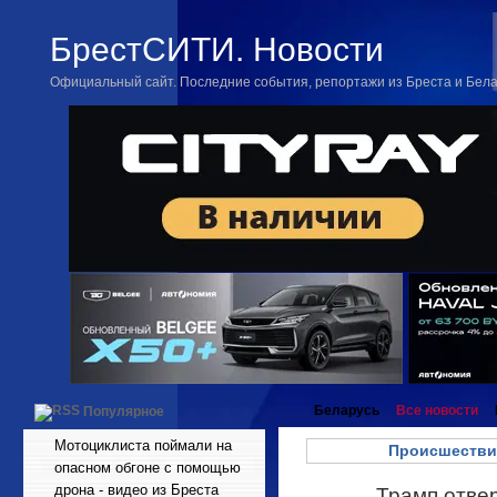
БрестСИТИ. Новости
Официальный сайт. Последние события, репортажи из Бреста и Бел
Беларусь
Все новости
Популярное
Мотоциклиста поймали на
Происшестви
опасном обгоне с помощью
дрона - видео из Бреста
Трамп отвер
Апр