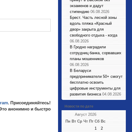
экзаменов и дадут
стипендию
06.08.2026
Брест. Часть лесной зоны
вдоль пляжа «Красный
двор» закрыта для
свободного отдыха - когда
06.08.2026
В Гродно наградили
сотрудниц банка, сорвавших
планы мошенников
06.08.2026
В Беларуси
предприниматели 50+ смогут
бесплатно освоить
цифровые инструменты для
развития бизнеса
04.08.2026
gram
. Присоединяйтесь!
Новости по дате
 Это анонимно и быстро
Август 2026
Пн
Вт
Ср
Чт
Пт
Сб
Вс
1
2