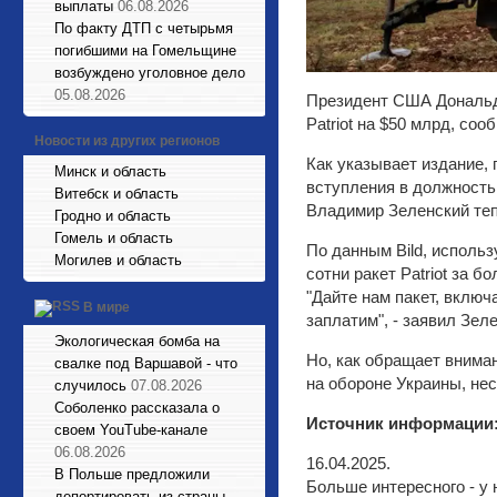
выплаты
06.08.2026
По факту ДТП с четырьмя
погибшими на Гомельщине
возбуждено уголовное дело
05.08.2026
Президент США Дональд 
Patriot на $50 млрд, сооб
Новости из других регионов
Как указывает издание, 
Минск и область
вступления в должность
Витебск и область
Владимир Зеленский теп
Гродно и область
Гомель и область
По данным Bild, исполь
Могилев и область
сотни ракет Patriot за 
"Дайте нам пакет, вклю
В мире
заплатим", - заявил Зе
Экологическая бомба на
Но, как обращает внима
свалке под Варшавой - что
на обороне Украины, не
случилось
07.08.2026
Соболенко рассказала о
Источник информации
своем YouTube-канале
06.08.2026
16.04.2025.
В Польше предложили
Больше интересного - у 
депортировать из страны