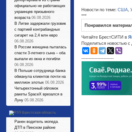
официально не работающих
Новости по теме:
США
,
украинцев призывного
***
возраста
06.08.2026
В Литве задержали грузовик
Понравился материа
с партией контрабандных
сигарет на 2,4 млн евро
Читайте БрестСИТИ в
Я
06.08.2026
Поделиться новостью с 
В России женщина пыталась
спасти 3-летнего сына – оба
----------------------
выпали из окна и погибли
06.08.2026
В Польше сотрудница банка
обманула клиентов почти на
миллион злотых
06.08.2026
Четырехтонный обломок
ракеты SpaceX врезался в
Луну
05.08.2026
Брестская область
Ранен водитель мопеда.
ДТП в Пинском районе