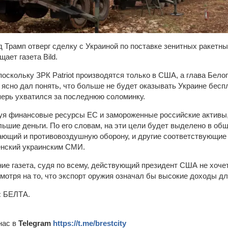
Трамп отверг сделку c Украиной по поставке зенитных ракетны
щает газета Bild.
поскольку ЗРК Patriot производятся только в США, а глава Бело
 ясно дал понять, что больше не будет оказывать Украине бес
ерь ухватился за последнюю соломинку.
зуя финансовые ресурсы ЕС и замороженные российские активы,
большие деньги. По его словам, на эти цели будет выделено в об
чающий и противовоздушную оборону, и другие соответствующие
ленский украинским СМИ.
ние газета, судя по всему, действующий президент США не хоче
смотря на то, что экспорт оружия означал бы высокие доходы д
:
БЕЛТА.
нас в
Telegram
https://t.me/brestcity