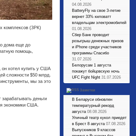
04.08.2026
BatteryFly на свое 3-летие
вернет 33% киловатт
владельцам электромобилей
х комплексов (ЗРК)
01.08.2026
Сбер Банк проводит
розыгрыш денежных призов
го дома еще до
и iPhone среди участников
платную помощь,
программы Спасибо
31.07.2026
Белорусам 1 августа
 он хотел купить у США
покажут бойцовскую ночь
щей сложности $50 млрд.
UFC Fight Night
31.07.2026
 инструменты, мы за это
Заметки
т зарабатывать деньги
В Беларуси обновлен
ля экономики США.
температурный рекорд
августа
08.08.2026
Уличный театр кукол приедет
в Брест 8 августа
07.08.2026
Выпускников 9 классов
примут в Высоком без