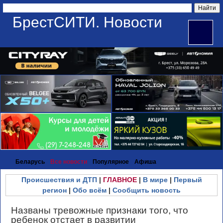
БрестСИТИ. Новости
Беларусь
Все новости
Популярное
Афиша
Происшествия и ДТП
|
ГЛАВНОЕ
|
В мире
|
Первый
регион
|
Обо всём
|
Сообщить новость
Названы тревожные признаки того, что
ребенок отстает в развитии