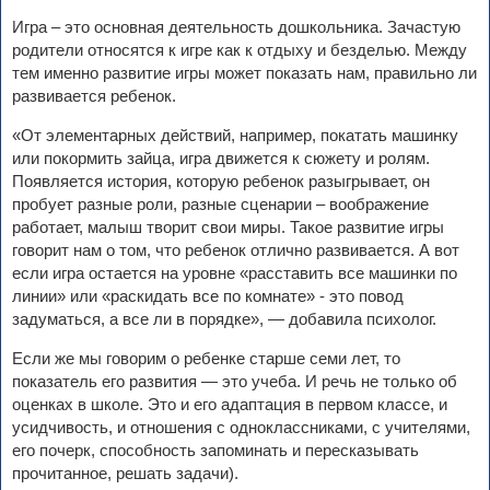
Игра – это основная деятельность дошкольника. Зачастую
родители относятся к игре как к отдыху и безделью. Между
тем именно развитие игры может показать нам, правильно ли
развивается ребенок.
«От элементарных действий, например, покатать машинку
или покормить зайца, игра движется к сюжету и ролям.
Появляется история, которую ребенок разыгрывает, он
пробует разные роли, разные сценарии – воображение
работает, малыш творит свои миры. Такое развитие игры
говорит нам о том, что ребенок отлично развивается. А вот
если игра остается на уровне «расставить все машинки по
линии» или «раскидать все по комнате» - это повод
задуматься, а все ли в порядке», — добавила психолог.
Если же мы говорим о ребенке старше семи лет, то
показатель его развития — это учеба. И речь не только об
оценках в школе. Это и его адаптация в первом классе, и
усидчивость, и отношения с одноклассниками, с учителями,
его почерк, способность запоминать и пересказывать
прочитанное, решать задачи).