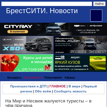
БрестСИТИ. Новости
Беларусь
Все новости
Популярное
Афиша
Происшествия и ДТП
|
ГЛАВНОЕ
|
В мире
|
Первый
регион
|
Обо всём
|
Сообщить новость
На Мир и Несвиж жалуются туристы – в
чём причина