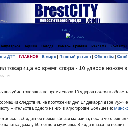
аруси
Популярное
Афиша
Погода
Камеры. Граница
Реклама
Контакты
я и ДТП
|
ГЛАВНОЕ
|
В мире
|
Первый регион
|
Обо всём
|
Сооб
л товарища во время спора - 10 ударов ножом в
ествия
ормации следствия, на протяжении дня 17 декабря двое мужчин 
месту жительства одного из них в агрогородке Большевик
Минск
етились в обеденное время вблизи магазина, после чего реши
о напитка дома у 50-летнего мужчины. В ходе внезапно возник