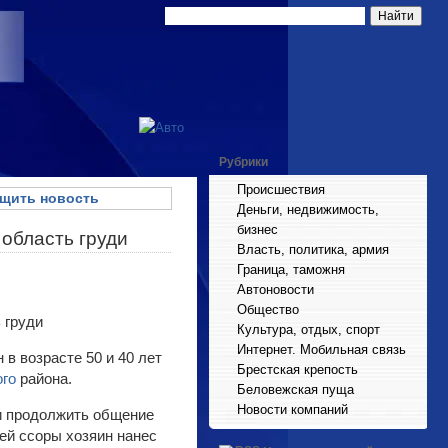
Рубрики
Происшествия
щить новость
Деньги, недвижимость,
бизнес
 область груди
Власть, политика, армия
Граница, таможня
Автоновости
Общество
Культура, отдых, спорт
Интернет. Мобильная связь
в возрасте 50 и 40 лет
Брестская крепость
ого
района.
Беловежская пуща
Новости компаний
ли продолжить общение
шей ссоры хозяин нанес