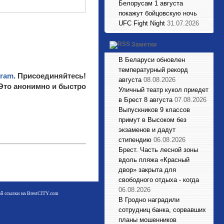
Белорусам 1 августа
покажут бойцовскую ночь
UFC Fight Night
31.07.2026
Заметки
В Беларуси обновлен
температурный рекорд
gram
. Присоединяйтесь!
августа
08.08.2026
 Это анонимно и быстро
Уличный театр кукол приедет
в Брест 8 августа
07.08.2026
Выпускников 9 классов
примут в Высоком без
экзаменов и дадут
стипендию
06.08.2026
Брест. Часть лесной зоны
вдоль пляжа «Красный
двор» закрыта для
свободного отдыха - когда
06.08.2026
мой ссылки на BrestCITY.com
В Гродно наградили
сотрудниц банка, сорвавших
планы мошенников