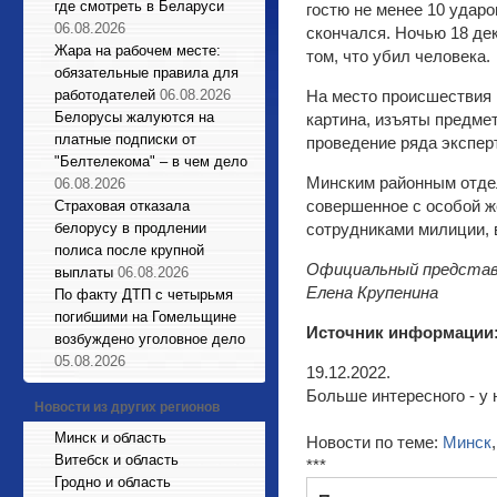
где смотреть в Беларуси
гостю не менее 10 удар
06.08.2026
скончался. Ночью 18 де
Жара на рабочем месте:
том, что убил человека.
обязательные правила для
работодателей
06.08.2026
На место происшествия 
Белорусы жалуются на
картина, изъяты предме
платные подписки от
проведение ряда экспер
"Белтелекома" – в чем дело
Минским районным отдел
06.08.2026
совершенное с особой ж
Страховая отказала
белорусу в продлении
сотрудниками милиции, 
полиса после крупной
Официальный представ
выплаты
06.08.2026
Елена Крупенина
По факту ДТП с четырьмя
погибшими на Гомельщине
Источник информации
возбуждено уголовное дело
05.08.2026
19.12.2022.
Больше интересного - у 
Новости из других регионов
Минск и область
Новости по теме:
Минск
Витебск и область
***
Гродно и область