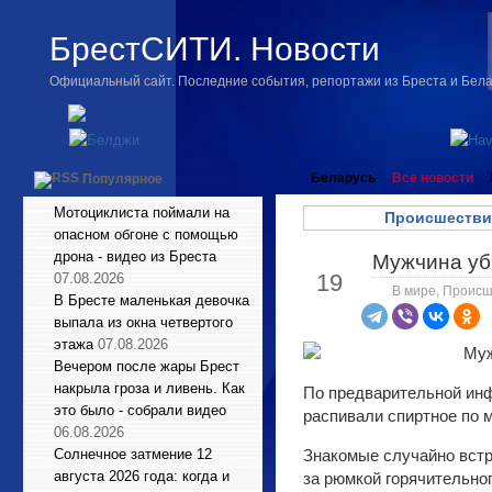
БрестСИТИ. Новости
Официальный сайт. Последние события, репортажи из Бреста и Бел
Беларусь
Все новости
Популярное
Мотоциклиста поймали на
Происшестви
опасном обгоне с помощью
дрона - видео из Бреста
Мужчина уби
Дек
19
07.08.2026
В мире
,
Происш
В Бресте маленькая девочка
выпала из окна четвертого
этажа
07.08.2026
Вечером после жары Брест
накрыла гроза и ливень. Как
По предварительной инф
это было - собрали видео
распивали спиртное по 
06.08.2026
Солнечное затмение 12
Знакомые случайно встр
августа 2026 года: когда и
за рюмкой горячительног