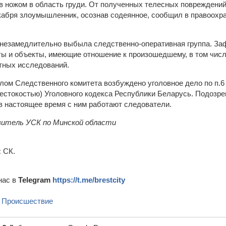
ов ножом в область груди. От полученных телесных повреждени
кабря злоумышленник, осознав содеянное, сообщил в правоохр
незамедлительно выбыла следственно-оперативная группа. За
ты и объекты, имеющие отношение к произошедшему, в том числ
тных исследований.
ом Следственного комитета возбуждено уголовное дело по п.6 ч
естокостью) Уголовного кодекса Республики Беларусь. Подозр
в настоящее время с ним работают следователи.
итель УСК по Минской области
:
СК.
нас в
Telegram
https://t.me/brestcity
,
Происшествие