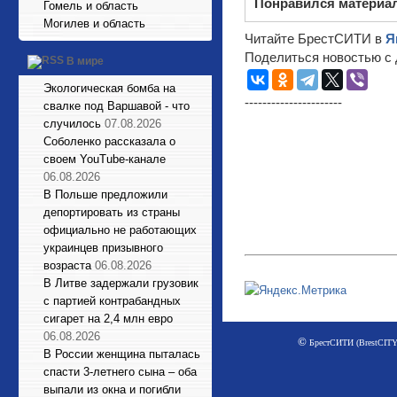
Понравился материа
Гомель и область
Могилев и область
Читайте БрестСИТИ в
Я
Поделиться новостью с 
В мире
Экологическая бомба на
----------------------
свалке под Варшавой - что
случилось
07.08.2026
Соболенко рассказала о
своем YouTube-канале
06.08.2026
В Польше предложили
депортировать из страны
официально не работающих
украинцев призывного
возраста
06.08.2026
В Литве задержали грузовик
с партией контрабандных
сигарет на 2,4 млн евро
06.08.2026
©
БрестСИТИ (BrestCITY)
В России женщина пыталась
спасти 3-летнего сына – оба
выпали из окна и погибли