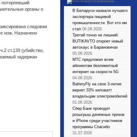
Новости компаний
й потерпевший
анительные органы о
В Беларуси назвали лучшего
экспортера пищевой
промышленности. Вот кто им
фиксирована следовая
стал
06.08.2026
е нож. Назначено
Третий точно не лишний:
BUTIKAVTO откроет новый
автохаус в Барановичах
.2 ст.139 (убийство,
05.08.2026
еваемый задержан
МТС предложил всем
абонентам безлимитный
интернет на скорости 5G
04.08.2026
BatteryFly на свое 3-летие
вернет 33% киловатт
владельцам электромобилей
01.08.2026
Сбер Банк проводит
розыгрыш денежных призов
и iPhone среди участников
программы Спасибо
31.07.2026