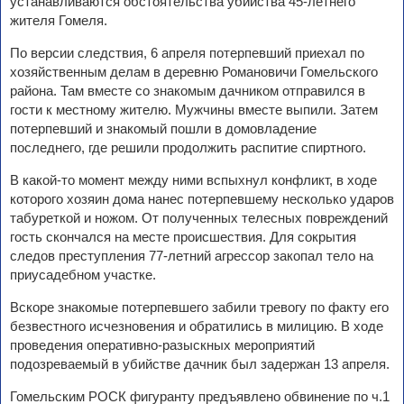
устанавливаются обстоятельства убийства 45-летнего
жителя Гомеля.
По версии следствия, 6 апреля потерпевший приехал по
хозяйственным делам в деревню Романовичи Гомельского
района. Там вместе со знакомым дачником отправился в
гости к местному жителю. Мужчины вместе выпили. Затем
потерпевший и знакомый пошли в домовладение
последнего, где решили продолжить распитие спиртного.
В какой-то момент между ними вспыхнул конфликт, в ходе
которого хозяин дома нанес потерпевшему несколько ударов
табуреткой и ножом. От полученных телесных повреждений
гость скончался на месте происшествия. Для сокрытия
следов преступления 77-летний агрессор закопал тело на
приусадебном участке.
Вскоре знакомые потерпевшего забили тревогу по факту его
безвестного исчезновения и обратились в милицию. В ходе
проведения оперативно-разыскных мероприятий
подозреваемый в убийстве дачник был задержан 13 апреля.
Гомельским РОСК фигуранту предъявлено обвинение по ч.1