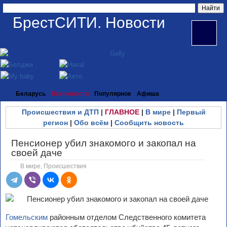
БрестСИТИ. Новости
Беларусь
Все новости
Популярное
Афиша
Происшествия и ДТП
|
ГЛАВНОЕ
|
В мире
|
Первый
регион
|
Обо всём
|
Сообщить новость
Пенсионер убил знакомого и закопал на
своей даче
В мире
,
Происшествия
Гомельским
районным отделом Следственного комитета