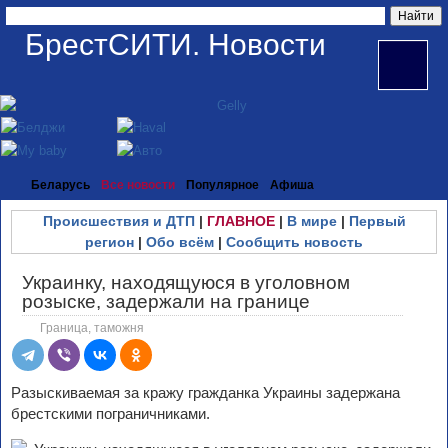
БрестСИТИ. Новости
Беларусь
Все новости
Популярное
Афиша
Происшествия и ДТП
|
ГЛАВНОЕ
|
В мире
|
Первый
регион
|
Обо всём
|
Сообщить новость
Украинку, находящуюся в уголовном
розыске, задержали на границе
Граница, таможня
Разыскиваемая за кражу гражданка Украины задержана
брестскими пограничниками.