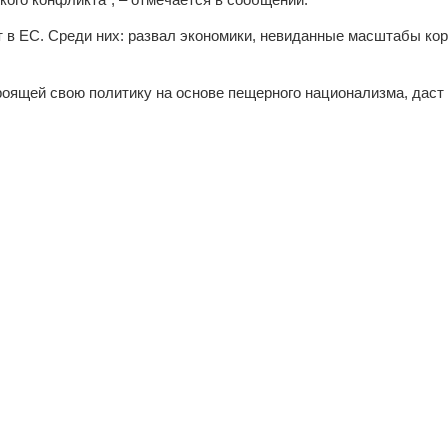
т в ЕС. Среди них: развал экономики, невиданные масштабы ко
троящей свою политику на основе пещерного национализма, даст