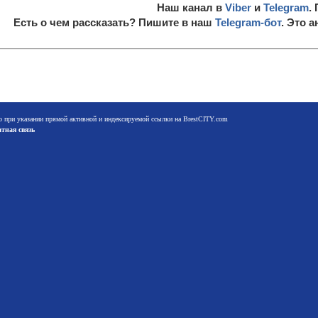
Наш канал в
Viber
и
Telegram
.
Есть о чем рассказать? Пишите в наш
Telegram-бот
. Это 
о при указании прямой активной и индексируемой ссылки на BrestCITY.com
тная связь