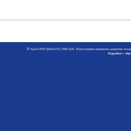
©
БрестСИТИ (BrestCITY) 2006-2026. Использование материалов разрешено тольк
Подробнее + обра