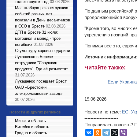
только спустя год
03.08.2026
Масштабную реконструкцию
По данным российской р
событий разных лет
продолжающийся вооруж
показали в День десантников
и ССО в Бресте
02.08.2026
"Кроме того, во многих 
ДТП в Бресте 31 июля:
укреплению позиций пра
мотоцикл и мопед - трое
погибших
01.08.2026
Понимая все это, евроч
Cкульптуру коровы подарили
Источник информации
Лукашенко в Березе
сотрудники "Савушкин
Читайте также:
продукта". Где её разместят
31.07.2026
Лукашенко посещает Брест.
Если Украина 
ОАО «Брестский
электроламповый завод»
19.06.2026.
30.07.2026
Новости по теме:
ЕС
,
Ук
Новости из других регионов
----------------------
Минск и область
Понравилась новость? П
Витебск и область
Гродно и область