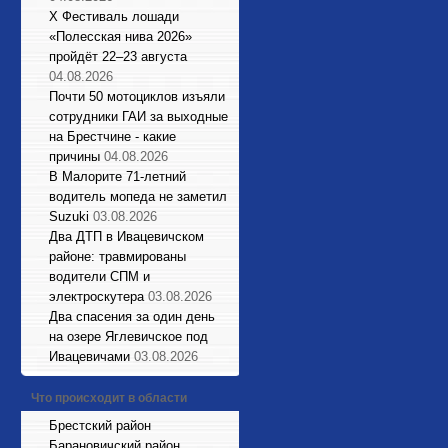
X Фестиваль лошади
«Полесская нива 2026»
пройдёт 22–23 августа
04.08.2026
Почти 50 мотоциклов изъяли
сотрудники ГАИ за выходные
на Брестчине - какие
причины
04.08.2026
В Малорите 71-летний
водитель мопеда не заметил
Suzuki
03.08.2026
Два ДТП в Ивацевичском
районе: травмированы
водители СПМ и
электроскутера
03.08.2026
Два спасения за один день
на озере Яглевичское под
Ивацевичами
03.08.2026
Что происходит в области
Брестский район
Барановичский район