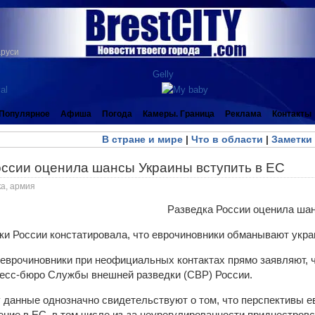
аруси
Популярное
Афиша
Погода
Камеры. Граница
Реклама
Контакты
В стране и мире
|
Что в области
|
Заметки
оссии оценила шансы Украины вступить в ЕС
ка, армия
и России констатировала, что еврочиновники обманывают украи
 еврочиновники при неофициальных контактах прямо заявляют, 
есс-бюро Службы внешней разведки (СВР) России.
данные однозначно свидетельствуют о том, что перспективы е
ние в ЕС, в том числе из-за неурегулированности приднестровс