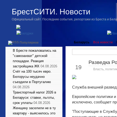
БрестСИТИ. Новости
Официальный сайт. Последние события, репортажи из Бреста и Бел
Беларусь
Все новости
Популярное
В Бресте пожаловались на
"самозахват" детской
площадки. Реакция
Разведка Р
Июн
19
застройщика ЖК
04.08.2026
Власть, полити
Счёт на 100 тысяч евро.
Белорусы неудачно
съездили в Португалию
Служба внешней разведк
04.08.2026
Транспортный налог 2026 в
Европейские политики и
Беларуси: ставки, льготы,
исключено, сообщает пр
срок уплаты
04.08.2026
Женщину заселили не в ту
"Поступающие в Службу 
квартиру - выяснилось это
рассчитывать на вступле