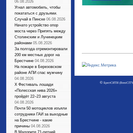
06.08.2026
Угнал автомобиль, чтобы
покататься с друзьями.
Случай в Пинске
06.08.2026
Начато устройство опор
моста через Припять между
Столинским и Лунинецким
районами
05.08.2026
За полгода отремонтировали
200 км местных дорог на
Брестчине
04.08.2026
На пожаре в Березовском
районе АПИ спас мужчину
04.08.2026
©
БрестСИТИ (BrestCITY)
X Фестиваль лошади
«Полесская нива 2026»
пройдёт 22–23 августа
04.08.2026
Почти 50 мотоциклов изъяли
сотрудники ГАИ за выходные
на Брестчине - какие
причины
04.08.2026
В Малорите 71-летний