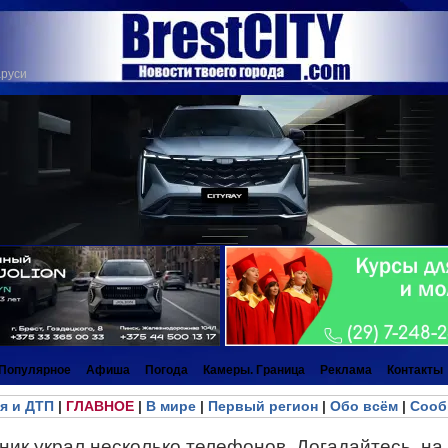
аруси
Популярное
Афиша
Погода
Камеры. Граница
Реклама
Контакты
я и ДТП
|
ГЛАВНОЕ
|
В мире
|
Первый регион
|
Обо всём
|
Сооб
ик украл несколько телефонов. Догадайтесь, на 