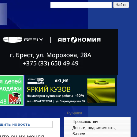
Рубрики
Происшествия
щить новость
Деньги, недвижимость,
бизнес
что он их менял