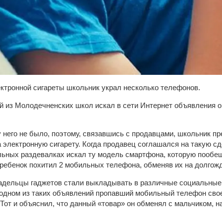
лектронной сигареты школьник украл несколько телефонов.
й из Молодечненских школ искал в сети Интернет объявления 
у него не было, поэтому, связавшись с продавцами, школьник п
электронную сигарету. Когда продавец соглашался на такую сд
ьных раздевалках искал ту модель смартфона, которую пообещ
 ребенок похитил 2 мобильных телефона, обменяв их на долгож
адельцы гаджетов стали выкладывать в различные социальные
одном из таких объявлений пропавший мобильный телефон свое
Тот и объяснил, что данный «товар» он обменял с мальчиком, на