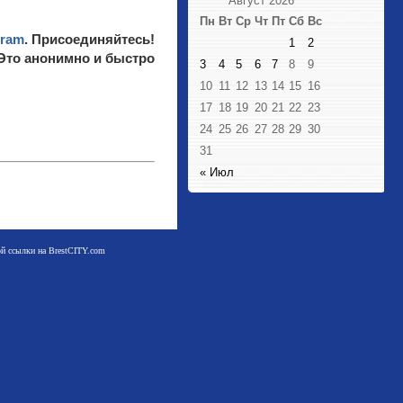
Август 2026
Пн
Вт
Ср
Чт
Пт
Сб
Вс
gram
. Присоединяйтесь!
1
2
 Это анонимно и быстро
3
4
5
6
7
8
9
10
11
12
13
14
15
16
17
18
19
20
21
22
23
24
25
26
27
28
29
30
31
« Июл
мой ссылки на BrestCITY.com