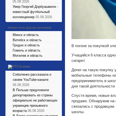
05.08.2026
Умер Георгий Дорбуашвили -
известный футбольный
коллекционер
05.08.2026
Новости из других регионов
Минск и область
Витебск и область
Гродно и область
В погоне за покупкой э
Гомель и область
Учащийся 6 класса одно
Могилев и область
сигарет.
В мире
Денег на такую покупку 
Соболенко рассказала о
мобильные телефоны на 
своем YouTube-канале
предприниматель в школ
06.08.2026
дня такой деятельности
В Польше предложили
депортировать из страны
Спустя время, новые вл
официально не работающих
продаже. Обнаружив на 
украинцев призывного
связались с продавцом. 
возраста
06.08.2026
школы.
В Литве задержали грузовик