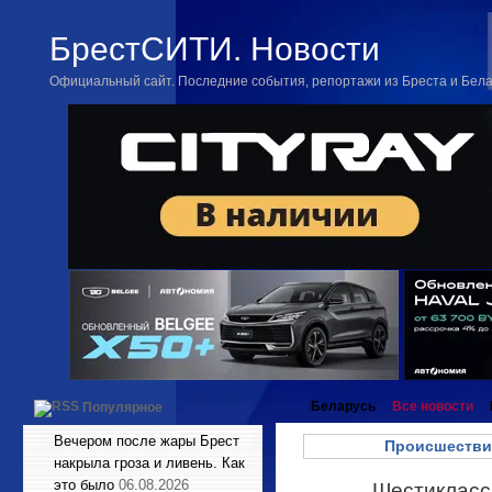
БрестСИТИ. Новости
Официальный сайт. Последние события, репортажи из Бреста и Бел
Беларусь
Все новости
Популярное
Вечером после жары Брест
Происшестви
накрыла гроза и ливень. Как
это было
06.08.2026
Шестиклассн
Фев