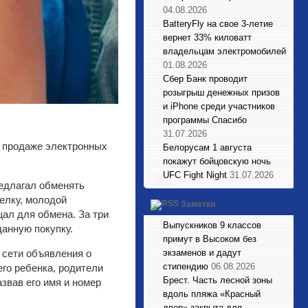
04.08.2026
BatteryFly на свое 3-летие
вернет 33% киловатт
владельцам электромобилей
01.08.2026
Сбер Банк проводит
розыгрыш денежных призов
и iPhone среди участников
программы Спасибо
31.07.2026
о продаже электронных
Белорусам 1 августа
покажут бойцовскую ночь
UFC Fight Night
31.07.2026
редлагал обменять
елку, молодой
Заметки
ал для обмена. За три
Выпускников 9 классов
данную покупку.
примут в Высоком без
 сети объявления о
экзаменов и дадут
стипендию
06.08.2026
го ребенка, родители
Брест. Часть лесной зоны
звав его имя и номер
вдоль пляжа «Красный
двор» закрыта для