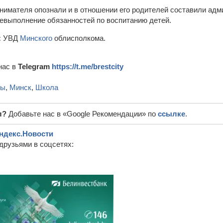
инимателя опознали и в отношении его родителей составили ад
невыполнение обязанностей по воспитанию детей.
:
УВД
Минского
облисполкома.
нас в
Telegram
https://t.me/brestcity
ты
,
Минск
,
Школа
л?
Добавьте нас в «Google Рекомендации» по
ссылке
.
ндекс.Новости
друзьями в соцсетях: