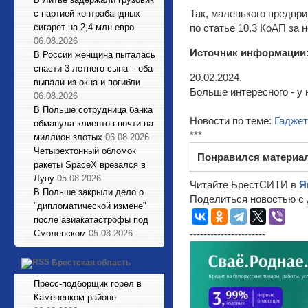
Так, маленького предпр
с партией контрабандных
сигарет на 2,4 млн евро
по статье 10.3 КоАП за 
06.08.2026
Источник информации
В России женщина пыталась
спасти 3-летнего сына – оба
20.02.2024.
выпали из окна и погибли
Больше интересного - у 
06.08.2026
В Польше сотрудница банка
Новости по теме:
Гадже
обманула клиентов почти на
***
миллион злотых
06.08.2026
Четырехтонный обломок
Понравился материа
ракеты SpaceX врезался в
Луну
05.08.2026
Читайте БрестСИТИ в
Я
В Польше закрыли дело о
Поделиться новостью с 
"дипломатической измене"
после авиакатастрофы под
Смоленском
05.08.2026
----------------------
Брестская область
Пресс-подборщик горел в
Каменецком районе