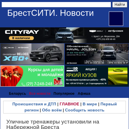
БрестСИТИ. Новости
Беларусь
Все новости
Популярное
Афиша
Происшествия и ДТП
|
ГЛАВНОЕ
|
В мире
|
Первый
регион
|
Обо всём
|
Сообщить новость
Уличные тренажеры установили на
Набережной Бреста