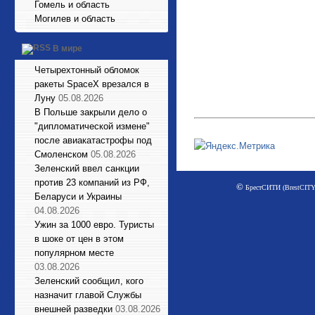
Гомель и область
Могилев и область
В мире
Четырехтонный обломок
ракеты SpaceX врезался в
Луну
05.08.2026
В Польше закрыли дело о
"дипломатической измене"
после авиакатастрофы под
Смоленском
05.08.2026
Зеленский ввел санкции
против 23 компаний из РФ,
©
БрестСИТИ (BrestCITY)
Беларуси и Украины
04.08.2026
Ужин за 1000 евро. Туристы
в шоке от цен в этом
популярном месте
03.08.2026
Зеленский сообщил, кого
назначит главой Службы
внешней разведки
03.08.2026