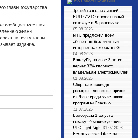
Новости компаний
его главы государства
Третий точно не лишний:
BUTIKAVTO откроет новый
автохаус в Барановичах
кже сообщает местная
05.08.2026
авление о жизни
МТС предложил всем
срока на посту главы
абонентам безлимитный
азывает издание.
интернет на скорости 5G
04.08.2026
BatteryFly на свое 3-летие
вернет 33% киловатт
владельцам электромобилей
01.08.2026
Сбер Банк проводит
розыгрыш денежных призов
и iPhone среди участников
программы Спасибо
31.07.2026
Белорусам 1 августа
покажут бойцовскую ночь
UFC Fight Night
31.07.2026
Бежать легче: Life стал