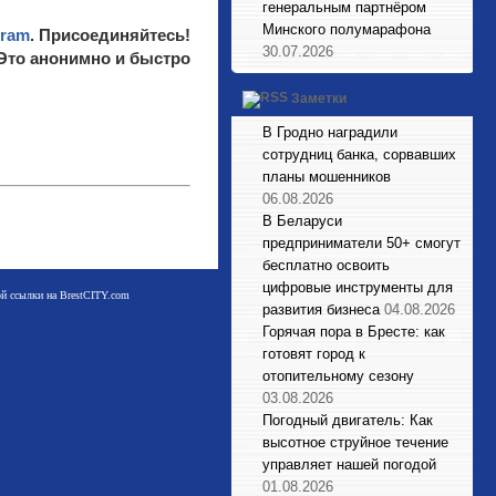
генеральным партнёром
Минского полумарафона
gram
. Присоединяйтесь!
30.07.2026
 Это анонимно и быстро
Заметки
В Гродно наградили
сотрудниц банка, сорвавших
планы мошенников
06.08.2026
В Беларуси
предприниматели 50+ смогут
бесплатно освоить
цифровые инструменты для
мой ссылки на BrestCITY.com
развития бизнеса
04.08.2026
Горячая пора в Бресте: как
готовят город к
отопительному сезону
03.08.2026
Погодный двигатель: Как
высотное струйное течение
управляет нашей погодой
01.08.2026