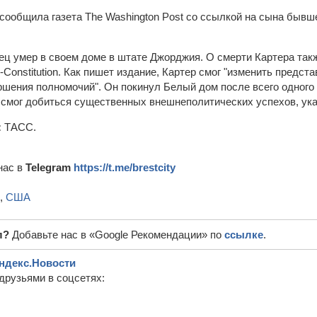
 сообщила газета The Washington Post со ссылкой на сына бывш
отец умер в своем доме в штате Джорджия. О смерти Картера та
al-Constitution. Как пишет издание, Картер смог "изменить предст
ршения полномочий". Он покинул Белый дом после всего одного 
й смог добиться существенных внешнеполитических успехов, ук
:
ТАСС.
нас в
Telegram
https://t.me/brestcity
,
США
л?
Добавьте нас в «Google Рекомендации» по
ссылке
.
ндекс.Новости
друзьями в соцсетях: