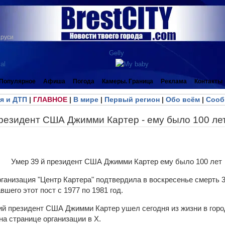
аруси
Популярное
Афиша
Погода
Камеры. Граница
Реклама
Контакты
я и ДТП
|
ГЛАВНОЕ
|
В мире
|
Первый регион
|
Обо всём
|
Сооб
президент США Джимми Картер - ему было 100 ле
ганизация "Центр Картера" подтвердила в воскресенье смерть 
шего этот пост с 1977 по 1981 год.
й президент США Джимми Картер ушел сегодня из жизни в горо
 на странице организации в X.