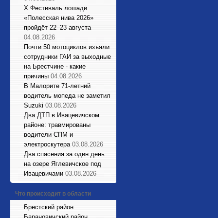
X Фестиваль лошади
«Полесская нива 2026»
пройдёт 22–23 августа
04.08.2026
Почти 50 мотоциклов изъяли
сотрудники ГАИ за выходные
на Брестчине - какие
причины
04.08.2026
В Малорите 71-летний
водитель мопеда не заметил
Suzuki
03.08.2026
Два ДТП в Ивацевичском
районе: травмированы
водители СПМ и
электроскутера
03.08.2026
Два спасения за один день
на озере Яглевичское под
Ивацевичами
03.08.2026
Что происходит в области
Брестский район
Барановичский район