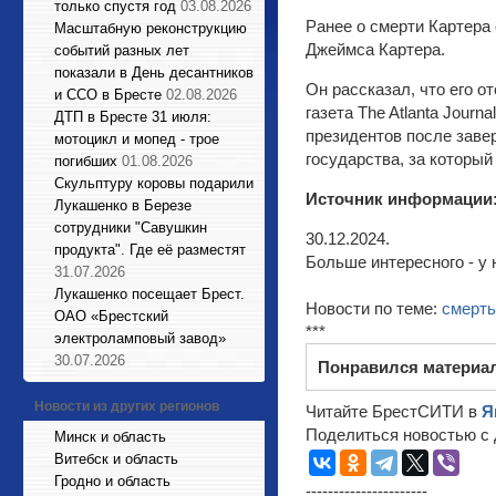
только спустя год
03.08.2026
Ранее о смерти Картера
Масштабную реконструкцию
Джеймса Картера.
событий разных лет
показали в День десантников
Он рассказал, что его 
и ССО в Бресте
02.08.2026
газета The Atlanta Journ
ДТП в Бресте 31 июля:
президентов после заве
мотоцикл и мопед - трое
государства, за которы
погибших
01.08.2026
Cкульптуру коровы подарили
Источник информации
Лукашенко в Березе
сотрудники "Савушкин
30.12.2024.
продукта". Где её разместят
Больше интересного - у 
31.07.2026
Лукашенко посещает Брест.
Новости по теме:
смерть
ОАО «Брестский
***
электроламповый завод»
30.07.2026
Понравился материа
Новости из других регионов
Читайте БрестСИТИ в
Я
Поделиться новостью с 
Минск и область
Витебск и область
Гродно и область
----------------------