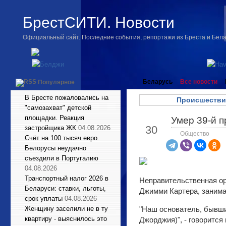
БрестСИТИ. Новости
Официальный сайт. Последние события, репортажи из Бреста и Бел
Беларусь
Все новости
Популярное
В Бресте пожаловались на
Происшестви
"самозахват" детской
площадки. Реакция
Умер 39-й 
Дек
30
застройщика ЖК
04.08.2026
Общество
Счёт на 100 тысяч евро.
Белорусы неудачно
съездили в Португалию
04.08.2026
Транспортный налог 2026 в
Неправительственная ор
Беларуси: ставки, льготы,
Джимми Картера, занимав
срок уплаты
04.08.2026
Женщину заселили не в ту
"Наш основатель, бывши
квартиру - выяснилось это
Джорджия)", - говорится