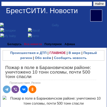
БрестСИТИ. Новости
Беларусь
Все новости
Популярное
Афиша
Происшествия и ДТП
|
ГЛАВНОЕ
|
В мире
|
Первый
регион
|
Обо всём
|
Сообщить новость
Пожар в поле в Барановичском районе:
уничтожено 10 тонн соломы, почти 500
тонн спасли
Происшествия
,
Регион