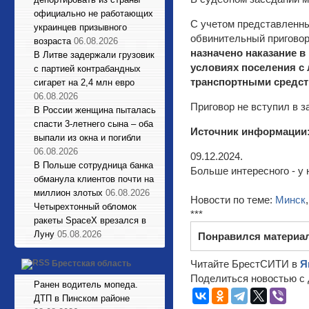
официально не работающих
С учетом представленны
украинцев призывного
обвинительный пригово
возраста
06.08.2026
назначено наказание в
В Литве задержали грузовик
условиях поселения с
с партией контрабандных
транспортными средств
сигарет на 2,4 млн евро
06.08.2026
Приговор не вступил в 
В России женщина пыталась
спасти 3-летнего сына – оба
Источник информации
выпали из окна и погибли
06.08.2026
09.12.2024.
В Польше сотрудница банка
Больше интересного - у 
обманула клиентов почти на
миллион злотых
06.08.2026
Новости по теме:
Минск
Четырехтонный обломок
***
ракеты SpaceX врезался в
Луну
05.08.2026
Понравился материа
Читайте БрестСИТИ в
Я
Брестская область
Поделиться новостью с 
Ранен водитель мопеда.
ДТП в Пинском районе