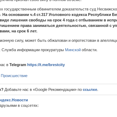
х государственным обвинителем доказательств суд Несвижско
р.
На основании ч.4 ст.317 Уголовного кодекса Республики 
 виде лишения свободы на срок 4 года с отбыванием в исп
 лишением права заниматься деятельностью, связанной с у
ами, на срок 6 лет.
законную силу, может быть обжалован и опротестован в апелляц
:
Служба информации прокуратуры
Минской
области.
нас в
Telegram
https://t.me/brestcity
,
Происшествие
л?
Добавьте нас в «Google Рекомендации» по
ссылке
.
ндекс.Новости
друзьями в соцсетях: