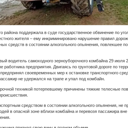
о района поддержала в суде государственное обвинение по уго
естного жителя – ему инкриминировано нарушение правил дорож
ных средств в состоянии алкогольного опьянения, повлекшее п
вый водитель самоходного зерноуборочного комбайна 29 июля 20
пе работника предприятия. Двигаясь по грунтовой дороге по тер
е предпринял своевременных мер к остановке транспортного ср
 пассажир не удержался на трапе и упал под комбайн.
орочной техникой потерпевшему причинены тяжкие телесные пов
 происшествия.
нспортным средством в состоянии алкогольного опьянения, не п
дей в опасной зоне вблизи комбайна и перевозя пассажира вне
ения.
ужчина признал свою вину в полном объеме.