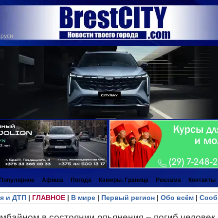
аруси
Популярное
Афиша
Погода
Камеры. Граница
Реклама
Контакты
я и ДТП
|
ГЛАВНОЕ
|
В мире
|
Первый регион
|
Обо всём
|
Сооб
мбайном в состоянии опьянения – погиб человек