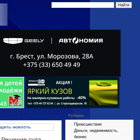
Рубрики
Происшествия
щить новость
Деньги, недвижимость,
бизнес
. Решение суда