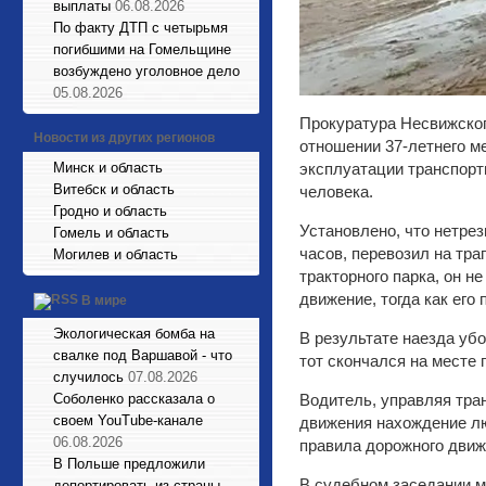
выплаты
06.08.2026
По факту ДТП с четырьмя
погибшими на Гомельщине
возбуждено уголовное дело
05.08.2026
Прокуратура Несвижског
Новости из других регионов
отношении 37-летнего м
Минск и область
эксплуатации транспорт
Витебск и область
человека.
Гродно и область
Установлено, что нетрез
Гомель и область
часов, перевозил на тра
Могилев и область
тракторного парка, он н
движение, тогда как его
В мире
Экологическая бомба на
В результате наезда уб
свалке под Варшавой - что
тот скончался на месте
случилось
07.08.2026
Соболенко рассказала о
Водитель, управляя тра
своем YouTube-канале
движения нахождение лю
06.08.2026
правила дорожного движ
В Польше предложили
В судебном заседании м
депортировать из страны