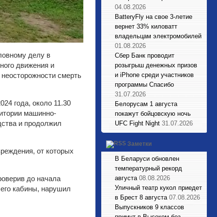
04.08.2026
BatteryFly на свое 3-летие
вернет 33% киловатт
владельцам электромобилей
01.08.2026
ловному делу в
Сбер Банк проводит
ного движения и
розыгрыш денежных призов
и iPhone среди участников
о неосторожности смерть
программы Спасибо
31.07.2026
24 года, около 11.30
Белорусам 1 августа
ритории машинно-
покажут бойцовскую ночь
едства и продолжил
UFC Fight Night
31.07.2026
Заметки
реждения, от которых
В Беларуси обновлен
температурный рекорд
августа
08.08.2026
роверив до начала
Уличный театр кукол приедет
 его кабины, нарушил
в Брест 8 августа
07.08.2026
Выпускников 9 классов
примут в Высоком без