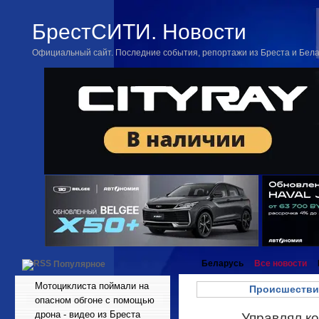
БрестСИТИ. Новости
Официальный сайт. Последние события, репортажи из Бреста и Бел
Беларусь
Все новости
Популярное
Мотоциклиста поймали на
Происшестви
опасном обгоне с помощью
дрона - видео из Бреста
Управлял ко
Дек