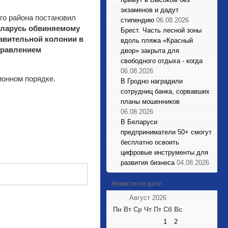
экзаменов и дадут
го района постановил
стипендию
06.08.2026
Беларусь обвиняемому
Брест. Часть лесной зоны
равительной колонии в
вдоль пляжа «Красный
правлением
двор» закрыта для
свободного отдыха - когда
06.08.2026
ионном порядке.
В Гродно наградили
сотрудниц банка, сорвавших
планы мошенников
06.08.2026
В Беларуси
предприниматели 50+ смогут
бесплатно освоить
цифровые инструменты для
развития бизнеса
04.08.2026
Новости по дате
Август 2026
Пн
Вт
Ср
Чт
Пт
Сб
Вс
1
2