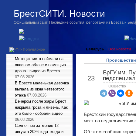
БрестСИТИ. Новости
Официальный сайт. Последние события, репортажи из Бреста и Бел
Беларусь
Все новости
Популярное
Мотоциклиста поймали на
Происшестви
опасном обгоне с помощью
дрона - видео из Бреста
БрГУ им. П
Авг
23
07.08.2026
педспециал
В Бресте маленькая девочка
Общество
выпала из окна четвертого
этажа
07.08.2026
Вечером после жары Брест
накрыла гроза и ливень. Как
это было - собрали видео
Брестский государствен
06.08.2026
мест на педагогических 
Солнечное затмение 12
Об этом сообщил корре
августа 2026 года: когда и