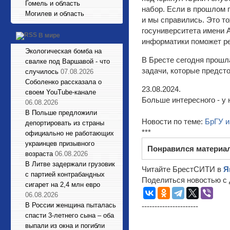
Гомель и область
набор. Если в прошлом г
Могилев и область
и мы справились. Это то
госуниверситета имени А
В мире
информатики поможет р
Экологическая бомба на
В Бресте сегодня прошл
свалке под Варшавой - что
задачи, которые предсто
случилось
07.08.2026
Соболенко рассказала о
23.08.2024.
своем YouTube-канале
Больше интересного - у 
06.08.2026
В Польше предложили
Новости по теме:
БрГУ 
депортировать из страны
***
официально не работающих
украинцев призывного
Понравился материа
возраста
06.08.2026
В Литве задержали грузовик
Читайте БрестСИТИ в
Я
с партией контрабандных
Поделиться новостью с 
сигарет на 2,4 млн евро
06.08.2026
В России женщина пыталась
----------------------
спасти 3-летнего сына – оба
выпали из окна и погибли