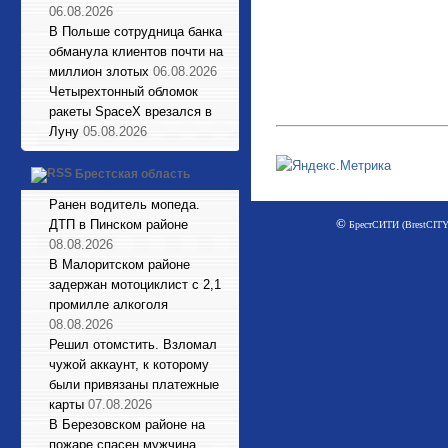
06.08.2026
В Польше сотрудница банка
обманула клиентов почти на
миллион злотых
06.08.2026
Четырехтонный обломок
ракеты SpaceX врезался в
Луну
05.08.2026
Брестская область
Ранен водитель мопеда.
©
ДТП в Пинском районе
БрестСИТИ (BrestCITY)
08.08.2026
В Малоритском районе
задержан мотоциклист с 2,1
промилле алкоголя
08.08.2026
Решил отомстить. Взломал
чужой аккаунт, к которому
были привязаны платежные
карты
07.08.2026
В Березовском районе на
пожаре спасен мужчина