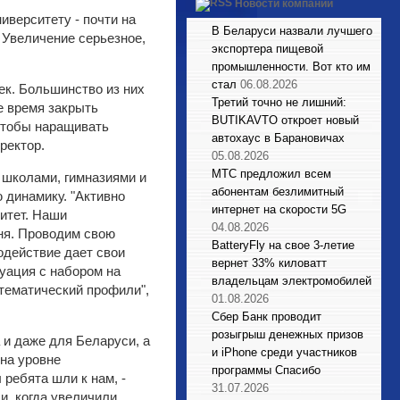
Новости компаний
иверситету - почти на
В Беларуси назвали лучшего
 Увеличение серьезное,
экспортера пищевой
промышленности. Вот кто им
стал
06.08.2026
ек. Большинство из них
Третий точно не лишний:
е время закрыть
BUTIKAVTO откроет новый
 чтобы наращивать
автохаус в Барановичах
ректор.
05.08.2026
МТС предложил всем
 школами, гимназиями и
абонентам безлимитный
 динамику. "Активно
интернет на скорости 5G
ситет. Наши
04.08.2026
ня. Проводим свою
BatteryFly на свое 3-летие
одействие дает свои
вернет 33% киловатт
туация с набором на
владельцам электромобилей
тематический профили",
01.08.2026
Сбер Банк проводит
розыгрыш денежных призов
а и даже для Беларуси, а
и iPhone среди участников
на уровне
программы Спасибо
 ребята шли к нам, -
31.07.2026
и, когда увеличили