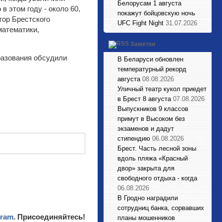
Белорусам 1 августа
в этом году - около 60,
покажут бойцовскую ночь
тор Брестского
UFC Fight Night
31.07.2026
математики,
Заметки
разования обсудили
В Беларуси обновлен
температурный рекорд
августа
08.08.2026
Уличный театр кукол приедет
в Брест 8 августа
07.08.2026
Выпускников 9 классов
примут в Высоком без
экзаменов и дадут
стипендию
06.08.2026
Брест. Часть лесной зоны
вдоль пляжа «Красный
двор» закрыта для
свободного отдыха - когда
06.08.2026
В Гродно наградили
сотрудниц банка, сорвавших
gram
. Присоединяйтесь!
планы мошенников