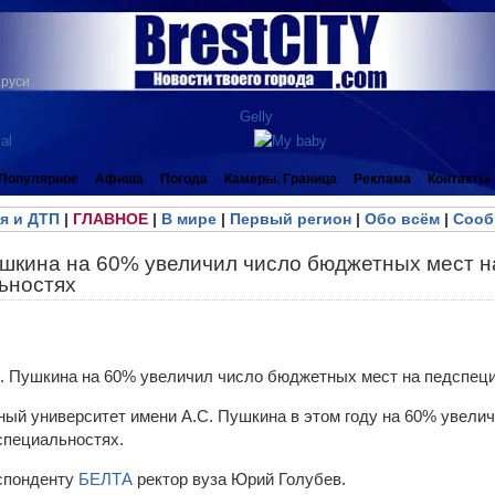
аруси
Популярное
Афиша
Погода
Камеры. Граница
Реклама
Контакты
я и ДТП
|
ГЛАВНОЕ
|
В мире
|
Первый регион
|
Обо всём
|
Сооб
ушкина на 60% увеличил число бюджетных мест н
ьностях
ный университет имени А.С. Пушкина в этом году на 60% увел
специальностях.
спонденту
БЕЛТА
ректор вуза Юрий Голубев.