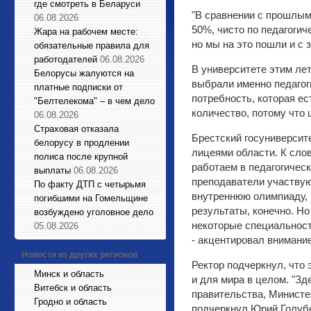
где смотреть в Беларуси
"В сравнении с прошлым
06.08.2026
50%, чисто по педагогич
Жара на рабочем месте:
но мы на это пошли и с 
обязательные правила для
работодателей
06.08.2026
В университете этим ле
Белорусы жалуются на
выбрали именно педагог
платные подписки от
потребность, которая е
"Белтелекома" – в чем дело
количество, потому что 
06.08.2026
Страховая отказала
Брестский госуниверсит
белорусу в продлении
лицеями области. К сло
полиса после крупной
работаем в педагогическ
выплаты
06.08.2026
преподаватели участвую
По факту ДТП с четырьмя
внутреннюю олимпиаду, 
погибшими на Гомельщине
результаты, конечно. Но
возбуждено уголовное дело
некоторые специальност
05.08.2026
- акцентировал внимани
Новости из других регионов
Ректор подчеркнул, что 
Минск и область
и для мира в целом. "З
Витебск и область
правительства, Министер
Гродно и область
подчеркнул Юрий Голубе