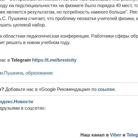
оду на педспециальностях на физмате было порядка 40 мест, то 
же является результатом, но потребность намного больше". Рек
.С. Пушкина считает, что проблему нехватки учителей физики, 
ешить целевой набор.
а областная педагогическая конференция. Работники сферы об
ит решать в новом учебном году.
нас в
Telegram
https://t.me/brestcity
им.Пушкина
,
образование
л?
Добавьте нас в «Google Рекомендации» по
ссылке
.
ндекс.Новости
друзьями в соцсетях:
Наш канал в
Viber
и
Tele