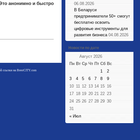
 Это анонимно и быстро
06.08.2026
В Беларуси
предприниматели 50+ смогут
бесплатно освоить
цифровые инструменты для
развития бизнеса
04.08.2026
Новости по дате
Август 2026
Пн
Вт
Ср
Чт
Пт
Сб
Вс
мой ссылки на BrestCITY.com
1
2
3
4
5
6
7
8
9
10
11
12
13
14
15
16
17
18
19
20
21
22
23
24
25
26
27
28
29
30
31
« Июл