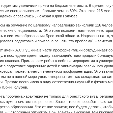
 годом мы увеличили прием на бюджетные места. В целом по ун
еским специальностям - больше чем на 60%. Это плюс 215 мест.
задачей справились", - сказал Юрий Голубев.
том на обучение по целевому направлению зачислили 128 челов
ические специальности. "Это тоже позволит нам через некоторо
сть в системе образования Брестской области. Нацелены на то,
целевая подготовка и призвана решать эту проблему", - заметил 
ет имени А.С.Пушкина в части профориентации сотрудничает со
ву, в последнее время такому взаимодействию придали большую
их классах. Приглашаем ребят к себе на мероприятия в универ
т в подготовке одаренных детей к олимпиадам различного уров
которая также является элементом профориентации. Это взаим
 мы не в полной мере удовлетворены тем, как складывается си
и. Прежде всего имею в виду естественно-научный и физико-ма
е Юрий Голубев.
эта проблема характерна не только для брестского вуза, регион
десь нужны системные решения. Знаю, что они прорабатываются 
ства образования. Что от нас зависит, все будем делать, чтобы
в. - Осторожный оптимизм я бы все-таки высказал. Мы рискнул