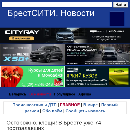
БрестСИТИ. Новости
Беларусь
Все новости
Популярное
Афиша
Происшествия и ДТП
|
ГЛАВНОЕ
|
В мире
|
Первый
регион
|
Обо всём
|
Сообщить новость
Осторожно, клещи! В Бресте уже 74
пострадавших