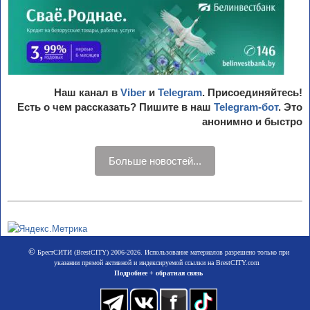
Наш канал в
Viber
и
Telegram
. Присоединяйтесь!
Есть о чем рассказать? Пишите в наш
Telegram-бот
. Это
анонимно и быстро
Больше новостей...
©
БрестСИТИ (BrestCITY) 2006-2026. Использование материалов разрешено только при
указании прямой активной и индексируемой ссылки на BrestCITY.com
Подробнее + обратная связь