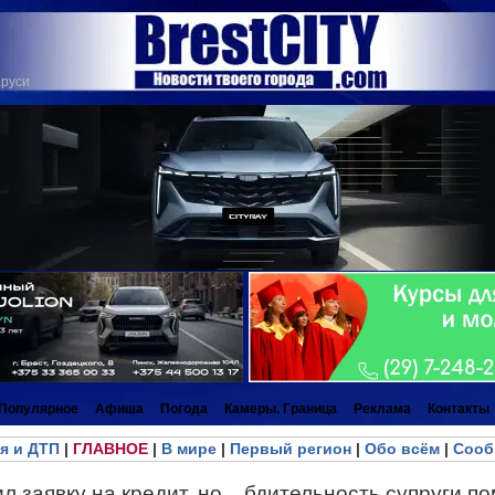
аруси
Популярное
Афиша
Погода
Камеры. Граница
Реклама
Контакты
я и ДТП
|
ГЛАВНОЕ
|
В мире
|
Первый регион
|
Обо всём
|
Сооб
 заявку на кредит, но... бдительность супруги п