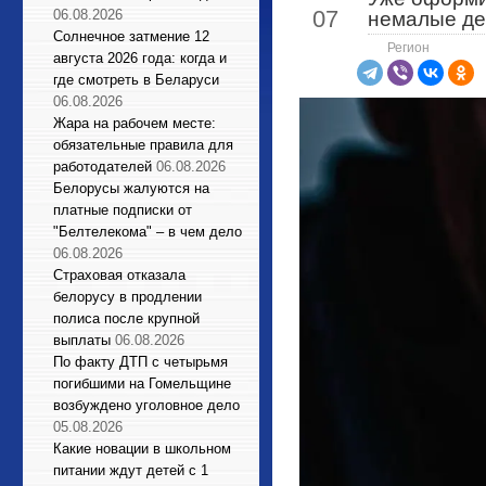
07
06.08.2026
немалые де
Солнечное затмение 12
Регион
августа 2026 года: когда и
где смотреть в Беларуси
06.08.2026
Жара на рабочем месте:
обязательные правила для
работодателей
06.08.2026
Белорусы жалуются на
платные подписки от
"Белтелекома" – в чем дело
06.08.2026
Страховая отказала
белорусу в продлении
полиса после крупной
выплаты
06.08.2026
По факту ДТП с четырьмя
погибшими на Гомельщине
возбуждено уголовное дело
05.08.2026
Какие новации в школьном
питании ждут детей с 1