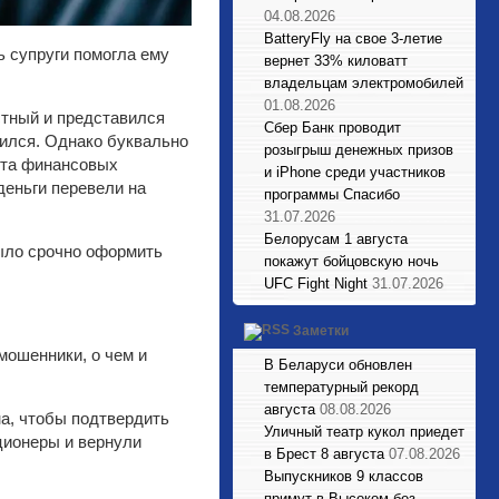
04.08.2026
BatteryFly на свое 3-летие
ь супруги помогла ему
вернет 33% киловатт
владельцам электромобилей
01.08.2026
стный и представился
Сбер Банк проводит
чился. Однако буквально
розыгрыш денежных призов
нта финансовых
и iPhone среди участников
деньги перевели на
программы Спасибо
31.07.2026
Белорусам 1 августа
ыло срочно оформить
покажут бойцовскую ночь
UFC Fight Night
31.07.2026
Заметки
мошенники, о чем и
В Беларуси обновлен
температурный рекорд
августа
08.08.2026
а, чтобы подтвердить
Уличный театр кукол приедет
ционеры и вернули
в Брест 8 августа
07.08.2026
Выпускников 9 классов
примут в Высоком без