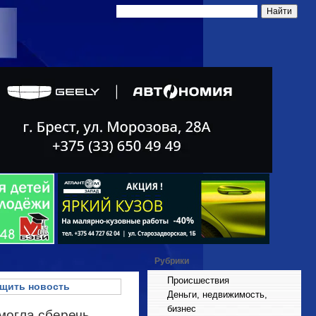
Рубрики
Происшествия
щить новость
Деньги, недвижимость,
бизнес
омогла сберечь