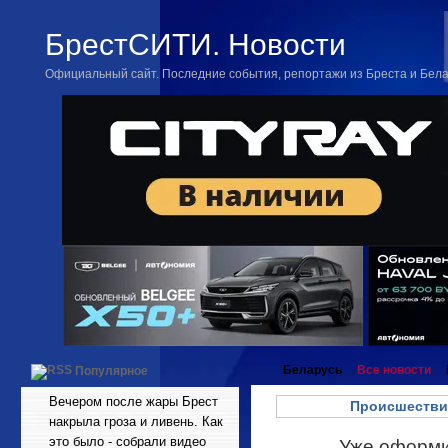
БрестСИТИ. Новости
Официальный сайт. Последние события, репортажи из Бреста и Бел
Беларусь
Все новости
Популярное
Вечером после жары Брест
Происшестви
накрыла гроза и ливень. Как
это было - собрали видео
Уже оформил
Апр