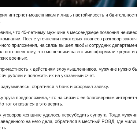
ерил интернет-мошенникам и лишь настойчивость и бдительност
.
вили, что 49-летнему мужчине в мессенджере позвонил неизве
компании. После уточнения некоторых нюансов разговор закон
 иного приложения, на связь вышел якобы сотрудник департаме
л потерпевшему, что мошенники на его имя оформили кредит и 
ких военных.
причастность к действиям злоумышленников, мужчине нужно б
сяч рублей и положить их на указанный счет.
 задумываясь, обратился в банк и оформил заявку.
упруга предположила, что на связи с ее благоверным интернет-
о тот отказался в это верить.
 уговоров женщине удалось переубедить супруга. Тогда мужчин
аведенного на него дела, обратился в местный РОВД, где мили
сть.