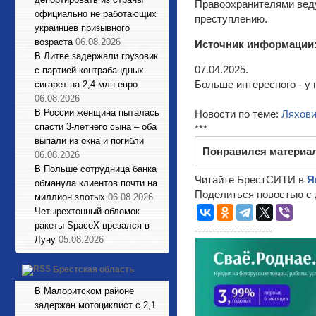
Правоохранителями веду
официально не работающих
преступлению.
украинцев призывного
возраста
06.08.2026
Источник информации
В Литве задержали грузовик
07.04.2025.
с партией контрабандных
Больше интересного - у 
сигарет на 2,4 млн евро
06.08.2026
В России женщина пыталась
Новости по теме:
Ляхов
спасти 3-летнего сына – оба
***
выпали из окна и погибли
Понравился материа
06.08.2026
В Польше сотрудница банка
Читайте БрестСИТИ в
Я
обманула клиентов почти на
Поделиться новостью с 
миллион злотых
06.08.2026
Четырехтонный обломок
ракеты SpaceX врезался в
----------------------
Луну
05.08.2026
Брестская область
В Малоритском районе
задержан мотоциклист с 2,1