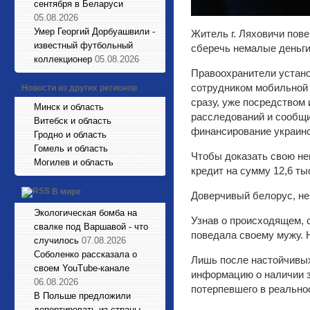
сентября в Беларуси
05.08.2026
Умер Георгий Дорбуашвили -
Житель г. Ляховичи пов
известный футбольный
сберечь немалые деньги
коллекционер
05.08.2026
Правоохранители устано
сотрудником мобильной 
Новости из других регионов
сразу, уже посредством
Минск и область
расследований и сообщи
Витебск и область
финансирование украинс
Гродно и область
Гомель и область
Чтобы доказать свою не
Могилев и область
кредит на сумму 12,6 ты
В мире
Доверчивый белорус, не
Экологическая бомба на
Узнав о происходящем, с
свалке под Варшавой - что
поведала своему мужу. Н
случилось
07.08.2026
Соболенко рассказала о
Лишь после настойчивых
своем YouTube-канале
информацию о наличии з
06.08.2026
потерпевшего в реально
В Польше предложили
депортировать из страны