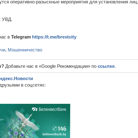
тся оперативно-разыскные мероприятия для установления лиц,
:
УВД.
нас в
Telegram
https://t.me/brestcity
ичи
,
Мошенничество
л?
Добавьте нас в «Google Рекомендации» по
ссылке
.
ндекс.Новости
друзьями в соцсетях: