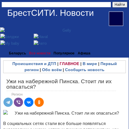
БрестСИТИ. Новости
Беларусь
Все новости
Популярное
Афиша
Происшествия и ДТП
|
ГЛАВНОЕ
|
В мире
|
Первый
регион
|
Обо всём
|
Сообщить новость
Ужи на набережной Пинска. Стоит ли их
опасаться?
Регион
В социальных сетях стали все больше появляться