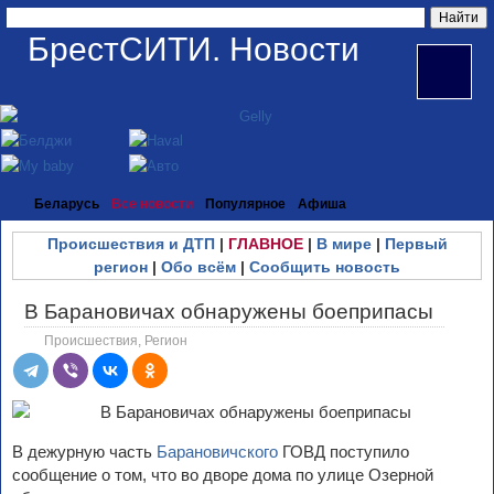
БрестСИТИ. Новости
Беларусь
Все новости
Популярное
Афиша
Происшествия и ДТП
|
ГЛАВНОЕ
|
В мире
|
Первый
регион
|
Обо всём
|
Сообщить новость
В Барановичах обнаружены боеприпасы
Происшествия
,
Регион
В дежурную часть
Барановичского
ГОВД поступило
сообщение о том, что во дворе дома по улице Озерной