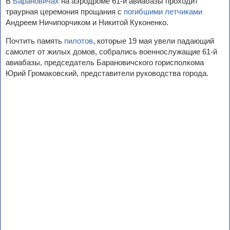
В
Барановичах
на аэродроме 61-й авиабазы проходит
траурная церемония прощания с
погибшими летчиками
Андреем Ничипорчиком и Никитой Куконенко.
Почтить память
пилотов
, которые 19 мая увели падающий
самолет от жилых домов, собрались военнослужащие 61-й
авиабазы, председатель Барановичского горисполкома
Юрий Громаковский, представители руководства города.