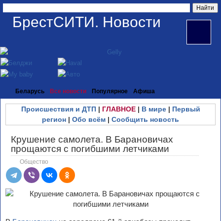
БрестСИТИ. Новости
Беларусь
Все новости
Популярное
Афиша
Происшествия и ДТП
|
ГЛАВНОЕ
|
В мире
|
Первый
регион
|
Обо всём
|
Сообщить новость
Крушение самолета. В Барановичах
прощаются с погибшими летчиками
Общество