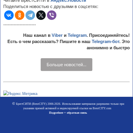
Читайте БрестСИТИ в
Яндекс.Новости
Поделиться новостью с друзьями в соцсетях:
----------------------
Наш канал в
Viber
и
Telegram
. Присоединяйтесь!
Есть о чем рассказать? Пишите в наш
Telegram-бот
. Это
анонимно и быстро
Больше новостей...
©
БрестСИТИ (BrestCITY) 2006-2026. Использование материалов разрешено только при
указании прямой активной и индексируемой ссылки на BrestCITY.com
Подробнее + обратная связь