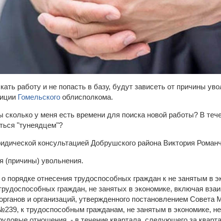
кать работу и не попасть в базу, будут зависеть от причины ув
тиции
Гомельского
облисполкома.
 сколько у меня есть времени для поиска новой работы? В тече
ться "тунеядцем"?
идической консультацией Добрушского района Виктория Роман
я (причины) увольнения.
 о порядке отнесения трудоспособных граждан к не занятым в 
трудоспособных граждан, не занятых в экономике, включая взаи
органов и организаций, утвержденного постановлением Совета 
№239, к трудоспособным гражданам, не занятым в экономике, не
удовые отношения, - в течение квартала, следующего за кварта