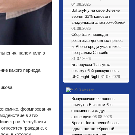
04.08.2026
BatteryFly на свое 3-летие
вернет 33% киловатт
владельцам электромобилей
01.08.2026
Сбер Банк проводит
розыгрыш денежных призов
и iPhone среди участников
программы Спасибо
ольнения, напомнили в
31.07.2026
Белорусам 1 августа
ние какого периода
покажут бойцовскую ночь
UFC Fight Night
31.07.2026
чикова
Заметки
Выпускников 9 классов
примут в Высоком без
экономике, формирования
экзаменов и дадут
модействие в этих
стипендию
06.08.2026
Министров Республики
Брест. Часть лесной зоны
 относятся граждане, с
вдоль пляжа «Красный
лом, в котором
двор» закрыта для