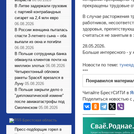
прекращены трудовые о
В Литве задержали грузовик
с партией контрабандных
В случае расторжения т
сигарет на 2,4 млн евро
работников, несоответс
06.08.2026
здоровья, препятствующ
В России женщина пыталась
считаться не занятым в
спасти 3-летнего сына – оба
выпали из окна и погибли
28.05.2026.
06.08.2026
Больше интересного - у 
В Польше сотрудница банка
обманула клиентов почти на
Новости по теме:
тунеяд
миллион злотых
06.08.2026
***
Четырехтонный обломок
ракеты SpaceX врезался в
Понравился материа
Луну
05.08.2026
В Польше закрыли дело о
Читайте БрестСИТИ в
Я
"дипломатической измене"
Поделиться новостью с 
после авиакатастрофы под
Смоленском
05.08.2026
----------------------
Брестская область
Пресс-подборщик горел в