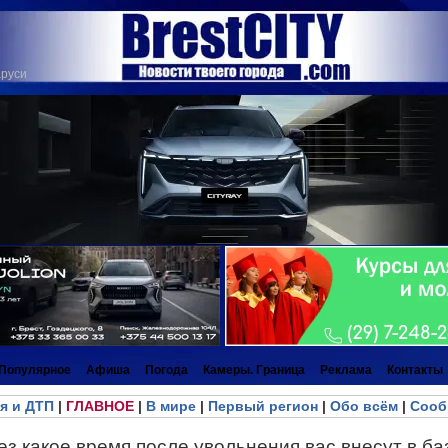
аруси
Популярное
Афиша
Погода
Камеры. Граница
Реклама
Контакты
я и ДТП
|
ГЛАВНОЕ
|
В мире
|
Первый регион
|
Обо всём
|
Сооб
ез какое время после увольнения вас внесут в б