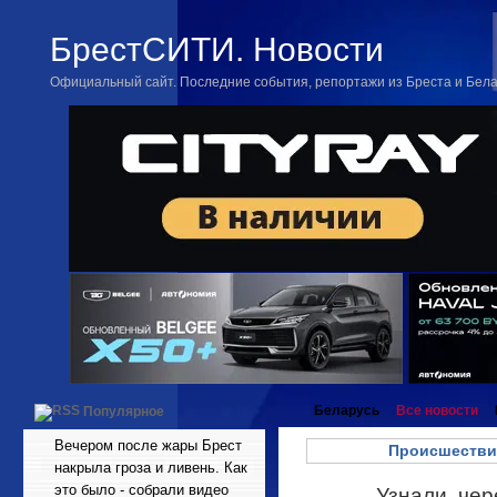
БрестСИТИ. Новости
Официальный сайт. Последние события, репортажи из Бреста и Бел
Беларусь
Все новости
Популярное
Вечером после жары Брест
Происшестви
накрыла гроза и ливень. Как
это было - собрали видео
Узнали, чер
Май