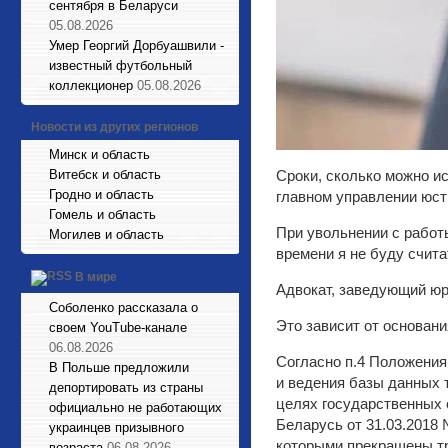
сентября в Беларуси
05.08.2026
Умер Георгий Дорбуашвили -
известный футбольный
коллекционер
05.08.2026
Новости из других регионов
Минск и область
Витебск и область
Сроки, сколько можно ис
Гродно и область
главном управлении юс
Гомель и область
При увольнении с работы
Могилев и область
времени я не буду счита
В мире
Адвокат, заведующий юр
Соболенко рассказала о
Это зависит от основани
своем YouTube-канале
06.08.2026
Согласно п.4 Положения
В Польше предложили
и ведения базы данных 
депортировать из страны
целях государственных 
официально не работающих
Беларусь от 31.03.2018 
украинцев призывного
которыми прекращены тр
возраста
06.08.2026