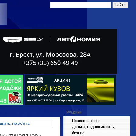
Рубрики
Происшествия
щить новость
Деньги, недвижимость,
бизнес
азу «тунеядцев»