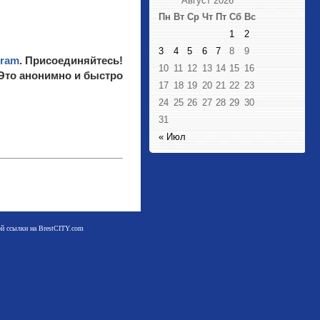
Август 2026
Пн
Вт
Ср
Чт
Пт
Сб
Вс
1
2
3
4
5
6
7
8
9
gram
. Присоединяйтесь!
10
11
12
13
14
15
16
 Это анонимно и быстро
17
18
19
20
21
22
23
24
25
26
27
28
29
30
31
« Июл
мой ссылки на BrestCITY.com