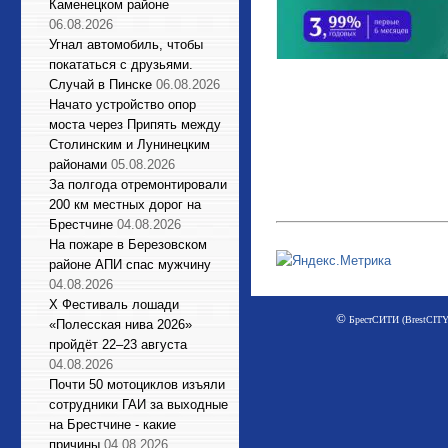
Каменецком районе
06.08.2026
Угнал автомобиль, чтобы
покататься с друзьями.
Случай в Пинске
06.08.2026
Начато устройство опор
моста через Припять между
Столинским и Лунинецким
районами
05.08.2026
За полгода отремонтировали
200 км местных дорог на
Брестчине
04.08.2026
На пожаре в Березовском
районе АПИ спас мужчину
04.08.2026
X Фестиваль лошади
©
БрестСИТИ (BrestCITY)
«Полесская нива 2026»
пройдёт 22–23 августа
04.08.2026
Почти 50 мотоциклов изъяли
сотрудники ГАИ за выходные
на Брестчине - какие
причины
04.08.2026