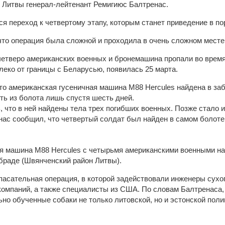
Литвы генерал-лейтенант Ремигиюс Балтренас.
ся переход к четвертому этапу, которым станет приведение в по
что операция была сложной и проходила в очень сложном месте
четверо американских военных и бронемашина пропали во время
леко от границы с Беларусью, появилась 25 марта.
что американская гусеничная машина М88 Hercules найдена в за
ть из болота лишь спустя шесть дней.
 что в ней найдены тела трех погибших военных. Позже стало и
енас сообщил, что четвертый солдат был найден в самом болоте
я машина M88 Hercules с четырьмя американскими военными на
абраде (Швянченский район Литвы).
пасательная операция, в которой задействовали инженеры сухо
 компаний, а также специалисты из США. По словам Балтренаса
но обученные собаки не только литовской, но и эстонской поли