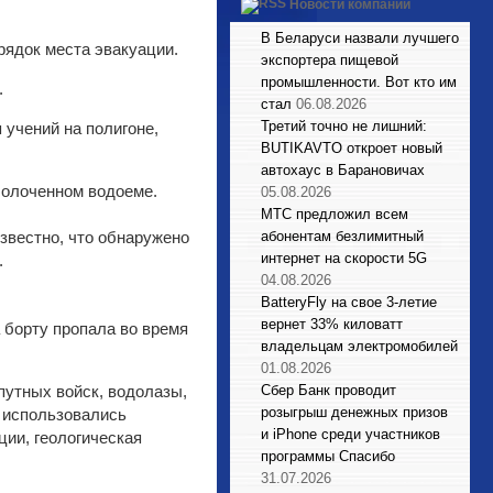
Новости компаний
В Беларуси назвали лучшего
рядок места эвакуации.
экспортера пищевой
промышленности. Вот кто им
.
стал
06.08.2026
Третий точно не лишний:
 учений на полигоне,
BUTIKAVTO откроет новый
автохаус в Барановичах
болоченном водоеме.
05.08.2026
МТС предложил всем
звестно, что обнаружено
абонентам безлимитный
интернет на скорости 5G
.
04.08.2026
BatteryFly на свое 3-летие
вернет 33% киловатт
 борту пропала во время
владельцам электромобилей
01.08.2026
путных войск, водолазы,
Сбер Банк проводит
розыгрыш денежных призов
, использовались
и iPhone среди участников
ции, геологическая
программы Спасибо
31.07.2026