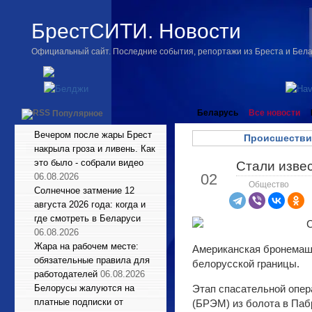
БрестСИТИ. Новости
Официальный сайт. Последние события, репортажи из Бреста и Бел
Беларусь
Все новости
Популярное
Вечером после жары Брест
Происшестви
накрыла гроза и ливень. Как
это было - собрали видео
Стали изве
Апр
02
06.08.2026
Общество
Солнечное затмение 12
августа 2026 года: когда и
где смотреть в Беларуси
06.08.2026
Жара на рабочем месте:
Американская бронемаш
обязательные правила для
белорусской границы.
работодателей
06.08.2026
Белорусы жалуются на
Этап спасательной опер
платные подписки от
(БРЭМ) из болота в Паб