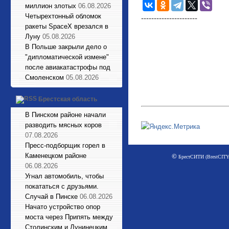
миллион злотых
06.08.2026
Четырехтонный обломок
----------------------
ракеты SpaceX врезался в
Луну
05.08.2026
В Польше закрыли дело о
"дипломатической измене"
после авиакатастрофы под
Смоленском
05.08.2026
Брестская область
В Пинском районе начали
разводить мясных коров
07.08.2026
Пресс-подборщик горел в
Каменецком районе
©
БрестСИТИ (BrestCITY)
06.08.2026
Угнал автомобиль, чтобы
покататься с друзьями.
Случай в Пинске
06.08.2026
Начато устройство опор
моста через Припять между
Столинским и Лунинецким