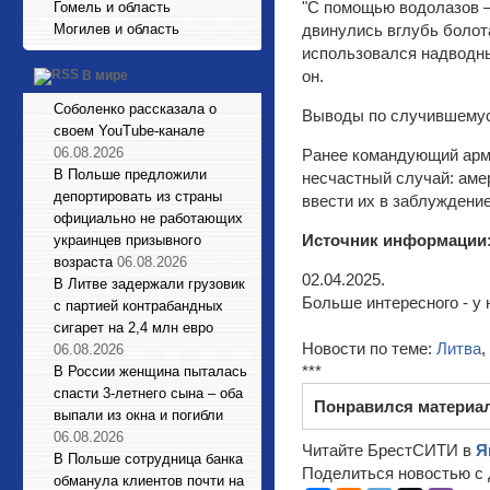
"С помощью водолазов —
Гомель и область
Могилев и область
двинулись вглубь болот
использовался надводны
он.
В мире
Соболенко рассказала о
Выводы по случившемуся
своем YouTube-канале
06.08.2026
Ранее командующий арм
В Польше предложили
несчастный случай: аме
депортировать из страны
ввести их в заблуждение
официально не работающих
Источник информации
украинцев призывного
возраста
06.08.2026
02.04.2025.
В Литве задержали грузовик
Больше интересного - у 
с партией контрабандных
сигарет на 2,4 млн евро
Новости по теме:
Литва
,
06.08.2026
***
В России женщина пыталась
спасти 3-летнего сына – оба
Понравился материа
выпали из окна и погибли
06.08.2026
Читайте БрестСИТИ в
Я
В Польше сотрудница банка
Поделиться новостью с 
обманула клиентов почти на