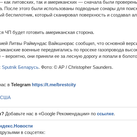
 как литовских, так и американских — сначала были проверены
а. После этого были использованы подводные сонары для поиск
й беспилотник, который сканировал поверхность и создавал ал
 ЧП будет готовить американская сторона.
ией Литвы Раймундас Вайкшнорас сообщил, что основной верс
риканские военные передвигались по просеке газопровода высок
 – вероятно, они приняли ее за лесную дорогу и попали в болото
:
Sputnik Беларусь
. Фото: © AP / Christopher Saunders.
нас в
Telegram
https://t.me/brestcity
США
л?
Добавьте нас в «Google Рекомендации» по
ссылке
.
ндекс.Новости
друзьями в соцсетях: