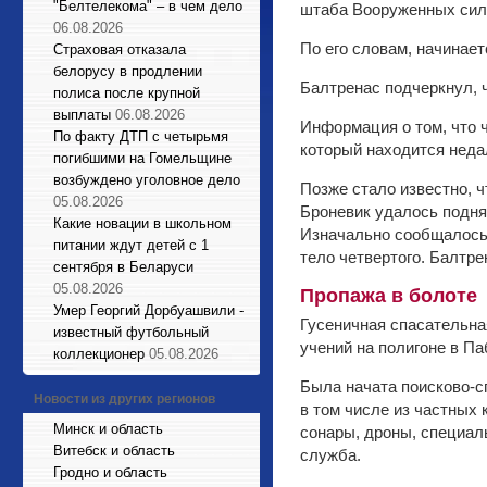
"Белтелекома" – в чем дело
штаба Вооруженных сил 
06.08.2026
По его словам, начинает
Страховая отказала
белорусу в продлении
Балтренас подчеркнул, 
полиса после крупной
выплаты
06.08.2026
Информация о том, что 
По факту ДТП с четырьмя
который находится неда
погибшими на Гомельщине
возбуждено уголовное дело
Позже стало известно, 
05.08.2026
Броневик удалось подня
Какие новации в школьном
Изначально сообщалось,
питании ждут детей с 1
тело четвертого. Балтр
сентября в Беларуси
05.08.2026
Пропажа в болоте
Умер Георгий Дорбуашвили -
Гусеничная спасательна
известный футбольный
учений на полигоне в П
коллекционер
05.08.2026
Была начата поисково-с
Новости из других регионов
в том числе из частных
Минск и область
сонары, дроны, специаль
Витебск и область
служба.
Гродно и область