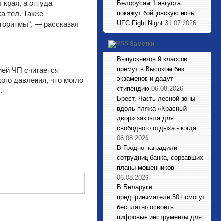
 края, а оттуда
Белорусам 1 августа
а тел. Также
покажут бойцовскую ночь
UFC Fight Night
31.07.2026
горитмы", — рассказал
Заметки
Выпускников 9 классов
примут в Высоком без
ией ЧП считается
экзаменов и дадут
ого давления, что могло
стипендию
06.08.2026
.
Брест. Часть лесной зоны
вдоль пляжа «Красный
двор» закрыта для
свободного отдыха - когда
06.08.2026
В Гродно наградили
сотрудниц банка, сорвавших
планы мошенников
06.08.2026
В Беларуси
предприниматели 50+ смогут
бесплатно освоить
цифровые инструменты для