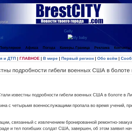
аруси
Популярное
Афиша
Погода
Камеры. Граница
Реклама
Контакты
я и ДТП
|
ГЛАВНОЕ
|
В мире
|
Первый регион
|
Обо всём
|
Сооб
стны подробности гибели военных США в болоте 
ина с четырьмя военнослужащими пропала во время учений, п
ации, связанный с извлечением бронированной ремонтно-эвак
раде и тел погибших солдат США, завершен, об этом заявил на