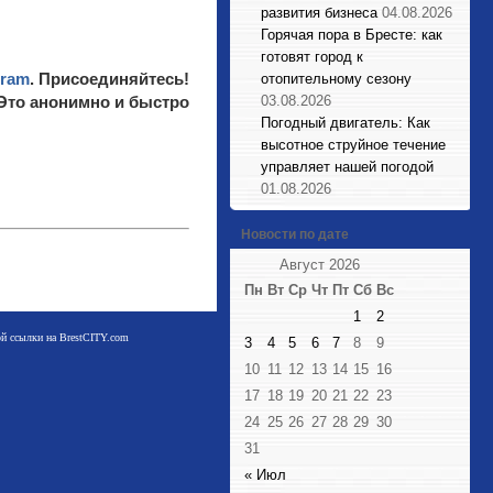
развития бизнеса
04.08.2026
Горячая пора в Бресте: как
готовят город к
gram
. Присоединяйтесь!
отопительному сезону
 Это анонимно и быстро
03.08.2026
Погодный двигатель: Как
высотное струйное течение
управляет нашей погодой
01.08.2026
Новости по дате
Август 2026
Пн
Вт
Ср
Чт
Пт
Сб
Вс
1
2
мой ссылки на BrestCITY.com
3
4
5
6
7
8
9
10
11
12
13
14
15
16
17
18
19
20
21
22
23
24
25
26
27
28
29
30
31
« Июл