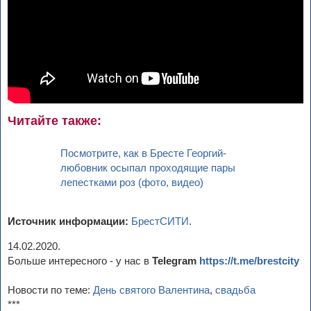
Читайте также:
Посмотрите, как в Бресте Георгий-
любовник осыпал проходящие пары
лепестками роз (фото, видео)
Источник информации:
БрестСИТИ
.
14.02.2020.
Больше интересного - у нас в
Telegram
https://t.me/brestcity
Новости по теме:
День святого Валентина
,
свадьба
***