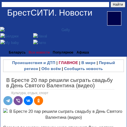
БрестСИТИ. Новости
Беларусь
Все новости
Популярное
Афиша
Происшествия и ДТП
|
ГЛАВНОЕ
|
В мире
|
Первый
регион
|
Обо всём
|
Сообщить новость
В Бресте 20 пар решили сыграть свадьбу
в День Святого Валентина (видео)
Культура, отдых, спорт