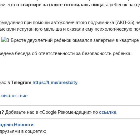
ем, что
в квартире на плите готовилась пища
, а ребенок нах
медления при помощи автоколенчатого подъемника (АКП-35) ч
азыскали испуганного малыша и оказали ему психологическую по
едена беседа об ответственности за безопасность ребенка.
нас в
Telegram
https://t.me/brestcity
роисшествие
л?
Добавьте нас в «Google Рекомендации» по
ссылке
.
ндекс.Новости
друзьями в соцсетях: