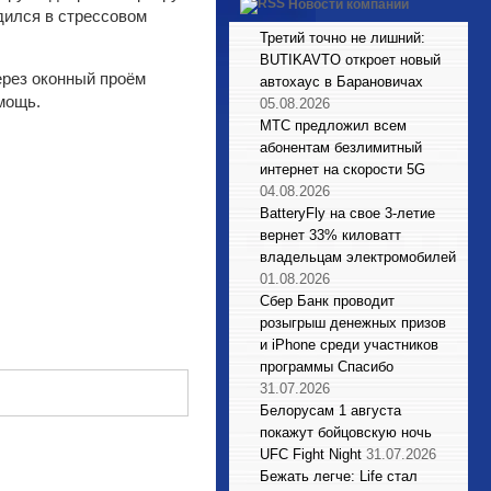
Новости компаний
одился в стрессовом
Третий точно не лишний:
BUTIKAVTO откроет новый
ерез оконный проём
автохаус в Барановичах
мощь.
05.08.2026
МТС предложил всем
абонентам безлимитный
интернет на скорости 5G
04.08.2026
BatteryFly на свое 3-летие
вернет 33% киловатт
владельцам электромобилей
01.08.2026
Сбер Банк проводит
розыгрыш денежных призов
и iPhone среди участников
программы Спасибо
31.07.2026
Белорусам 1 августа
покажут бойцовскую ночь
UFC Fight Night
31.07.2026
Бежать легче: Life стал