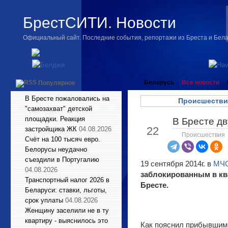
БрестСИТИ. Новости
Официальный сайт. Последние события, репортажи из Бреста и Бел
Беларусь
Все новости
Популярное
В Бресте пожаловались на
Происшестви
"самозахват" детской
площадки. Реакция
В Бресте дв
Сен
22
застройщика ЖК
04.08.2026
Происшествия
Счёт на 100 тысяч евро.
Белорусы неудачно
съездили в Португалию
19 сентября 2014г. в
МЧ
04.08.2026
заблокированным в ква
Транспортный налог 2026 в
Бресте.
Беларуси: ставки, льготы,
срок уплаты
04.08.2026
Женщину заселили не в ту
квартиру - выяснилось это
Как пояснил прибывшим 