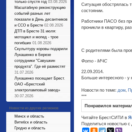
только спустя год
03.08.2026
Ситуация обострялась т
Масштабную реконструкцию
состоянии.
событий разных лет
показали в День десантников
Работники ПАСО без про
и ССО в Бресте
02.08.2026
проникли в квартиру, р
ДТП в Бресте 31 июля:
мотоцикл и мопед - трое
погибших
01.08.2026
Cкульптуру коровы подарили
С родителями была пров
Лукашенко в Березе
сотрудники "Савушкин
Фото - МЧС
продукта". Где её разместят
22.09.2014.
31.07.2026
Больше интересного - у 
Лукашенко посещает Брест.
ОАО «Брестский
Новости по теме:
дом
,
П
электроламповый завод»
30.07.2026
***
Понравился материа
Новости из других регионов
Минск и область
Читайте БрестСИТИ в
Я
Витебск и область
Поделиться новостью с 
Гродно и область