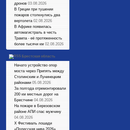
дронов
03.08.2026
В Греции при тушении
пожаров столкнулись два
вертолета
02.08.2026
В Африке появилась
автомагистраль в честь
Трампа - её протяженность
более тысячи км
02.08.2026
Брестская область
Начато устройство опор
моста через Припять между
Столинским и Лунинецким
районами
05.08.2026
За полгода отремонтировали
200 км местных дорог на
Брестчине
04.08.2026
На пожаре в Березовском
районе АПИ спас мужчину
04.08.2026
X Фестиваль лошади
«Полесская нива 2026»