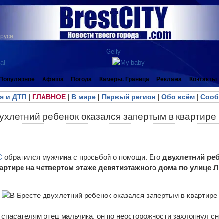
аруси
Популярное
Афиша
Погода
Камеры. Граница
Реклама
Контакты
я и ДТП
|
ГЛАВНОЕ
|
В мире
|
Первый регион
|
Обо всём
|
Сооб
ухлетний ребенок оказался запертым в квартире
С
обратился мужчина с просьбой о помощи. Его
двухлетний реб
ртире на четвертом этаже девятиэтажного дома по улице Л
спасателям отец мальчика, он по неосторожности захлопнул сна