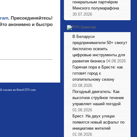
генеральным партнёром
Минского полумарафона
30.07.2026
gram
. Присоединяйтесь!
 Это анонимно и быстро
Заметки
В Беларуси
предприниматели 50+ смогут
бесплатно освоить
цифровые инструменты для
развития бизнеса
04.08.2026
Горячая пора в Бресте: как
готовят город к
отопительному сезону
03.08.2026
мой ссылки на BrestCITY.com
Погодный двигатель: Как
высотное струйное течение
управляет нашей погодой
01.08.2026
Брест. На двух улицах
появится новый асфальт по
инициативе жителей
01.08.2026