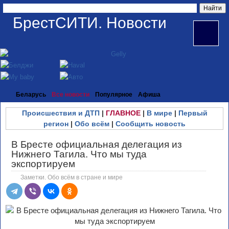
БрестСИТИ. Новости
Беларусь
Все новости
Популярное
Афиша
Происшествия и ДТП
|
ГЛАВНОЕ
|
В мире
|
Первый
регион
|
Обо всём
|
Сообщить новость
В Бресте официальная делегация из
Нижнего Тагила. Что мы туда
экспортируем
Заметки. Обо всём в стране и мире