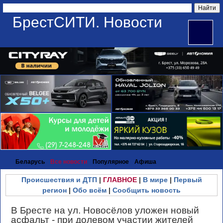
БрестСИТИ. Новости
Беларусь
Все новости
Популярное
Афиша
Происшествия и ДТП
|
ГЛАВНОЕ
|
В мире
|
Первый
регион
|
Обо всём
|
Сообщить новость
В Бресте на ул. Новосёлов уложен новый
асфальт - при долевом участии жителей