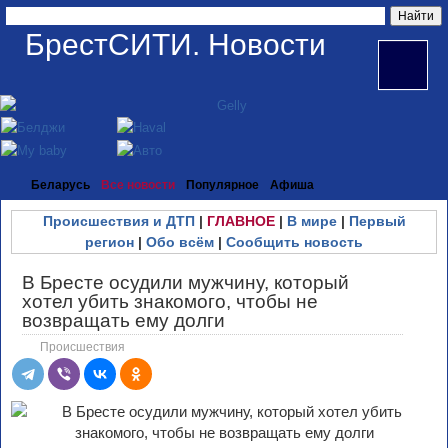
БрестСИТИ. Новости
Беларусь
Все новости
Популярное
Афиша
Происшествия и ДТП
|
ГЛАВНОЕ
|
В мире
|
Первый
регион
|
Обо всём
|
Сообщить новость
В Бресте осудили мужчину, который
хотел убить знакомого, чтобы не
возвращать ему долги
Происшествия