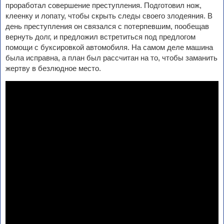
проработал совершение преступления. Подготовил нож,
клеенку и лопату, чтобы скрыть следы своего злодеяния. В
день преступления он связался с потерпевшим, пообещав
вернуть долг, и предложил встретиться под предлогом
помощи с буксировкой автомобиля. На самом деле машина
была исправна, а план был рассчитан на то, чтобы заманить
жертву в безлюдное место.