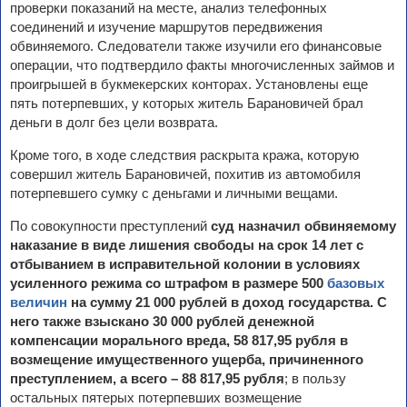
проверки показаний на месте, анализ телефонных
соединений и изучение маршрутов передвижения
обвиняемого. Следователи также изучили его финансовые
операции, что подтвердило факты многочисленных займов и
проигрышей в букмекерских конторах. Установлены еще
пять потерпевших, у которых житель Барановичей брал
деньги в долг без цели возврата.
Кроме того, в ходе следствия раскрыта кража, которую
совершил житель Барановичей, похитив из автомобиля
потерпевшего сумку с деньгами и личными вещами.
По совокупности преступлений
суд назначил обвиняемому
наказание в виде лишения свободы на срок 14 лет с
отбыванием в исправительной колонии в условиях
усиленного режима со штрафом в размере 500
базовых
величин
на сумму 21 000 рублей в доход государства. С
него также взыскано 30 000 рублей денежной
компенсации морального вреда, 58 817,95 рубля в
возмещение имущественного ущерба, причиненного
преступлением, а всего – 88 817,95 рубля
; в пользу
остальных пятерых потерпевших возмещение