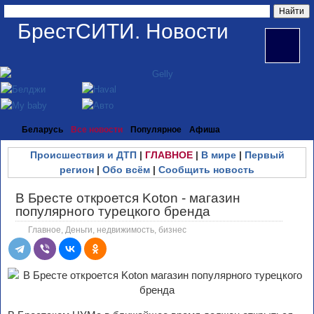
БрестСИТИ. Новости
Беларусь
Все новости
Популярное
Афиша
Происшествия и ДТП
|
ГЛАВНОЕ
|
В мире
|
Первый
регион
|
Обо всём
|
Сообщить новость
В Бресте откроется Koton - магазин
популярного турецкого бренда
Главное
,
Деньги, недвижимость, бизнес