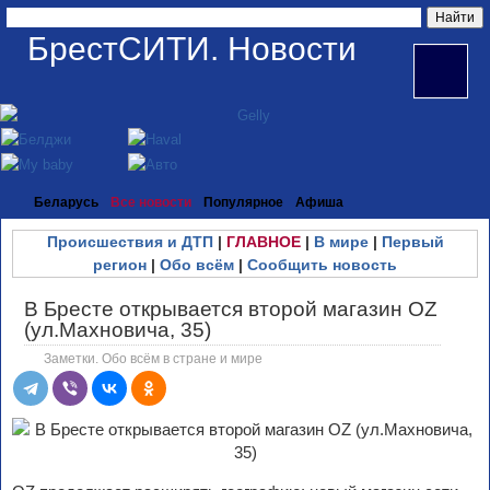
БрестСИТИ. Новости
Беларусь
Все новости
Популярное
Афиша
Происшествия и ДТП
|
ГЛАВНОЕ
|
В мире
|
Первый
регион
|
Обо всём
|
Сообщить новость
В Бресте открывается второй магазин OZ
(ул.Махновича, 35)
Заметки. Обо всём в стране и мире