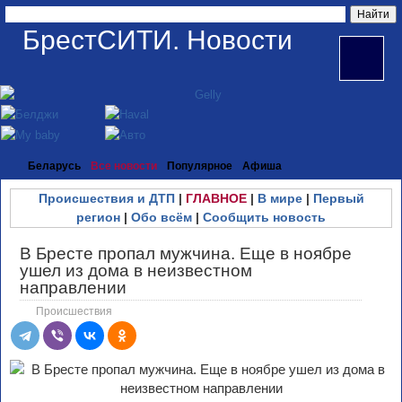
БрестСИТИ. Новости
Беларусь
Все новости
Популярное
Афиша
Происшествия и ДТП
|
ГЛАВНОЕ
|
В мире
|
Первый
регион
|
Обо всём
|
Сообщить новость
В Бресте пропал мужчина. Еще в ноябре
ушел из дома в неизвестном
направлении
Происшествия