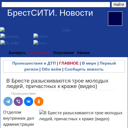
БрестСИТИ. Новости
Беларусь
Все новости
Популярное
Афиша
Происшествия и ДТП
|
ГЛАВНОЕ
|
В мире
|
Первый
регион
|
Обо всём
|
Сообщить новость
В Бресте разыскиваются трое молодых
людей, причастных к краже (видео)
Происшествия
Отделом
внутренних дел
администрации