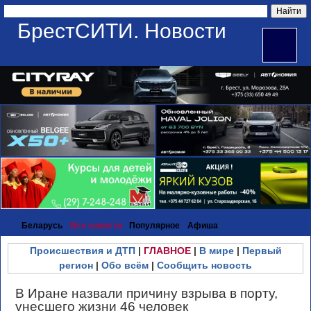
БрестСИТИ. Новости
Беларусь
Все новости
Популярное
Афиша
Происшествия и ДТП
|
ГЛАВНОЕ
|
В мире
|
Первый
регион
|
Обо всём
|
Сообщить новость
В Иране назвали причину взрыва в порту,
унесшего жизни 46 человек