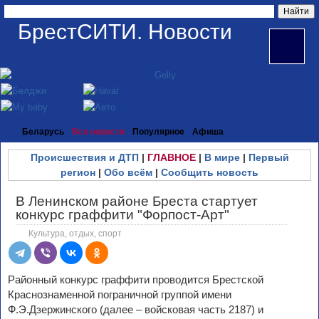
БрестСИТИ. Новости
Беларусь
Все новости
Популярное
Афиша
Происшествия и ДТП
|
ГЛАВНОЕ
|
В мире
|
Первый
регион
|
Обо всём
|
Сообщить новость
В Ленинском районе Бреста стартует
конкурс граффити "Форпост-Арт"
Культура, отдых, спорт
Районный конкурс граффити проводится Брестской
Краснознаменной пограничной группой имени
Ф.Э.Дзержинского (далее – войсковая часть 2187) и